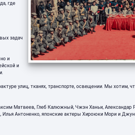
да, где
вых задач
но и
ейской и
и.
актуре улиц, тканях, транспорте, освещении. Мы хотим, ч
ксим Матвеев, Глеб Калюжный, Чжэн Ханьи, Александар Ра
, Илья Антоненко, японские актеры Хироюки Мори и Джун