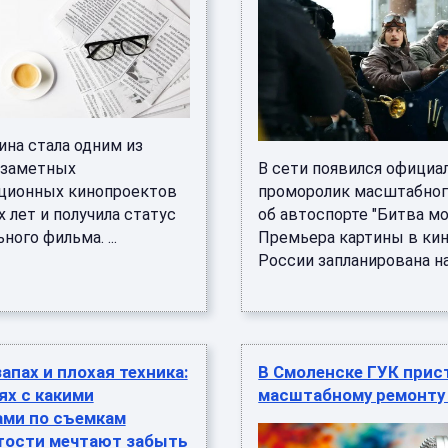
ина стала одним из
 заметных
В сети появился офици
ционных кинопроектов
проморолик масштабног
 лет и получила статус
об автоспорте "Битва мо
ного фильма. ...
Премьера картины в ки
России запланирована на 8
апах и плохая техника:
В Смоленске ГУК прис
ях с какими
масштабному ремонту
ами по съемкам
тости мечтают забыть