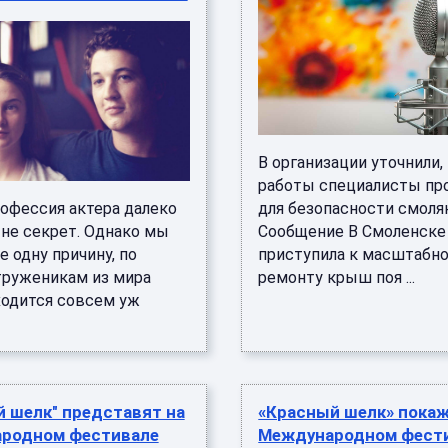
В организации уточнили,
работы специалисты пр
рофессия актера далеко
для безопасности смоля
 не секрет. Однако мы
Сообщение В Смоленске
 одну причину, по
приступила к масштабн
труженикам из мира
ремонту крыш поя ...
ходится совсем уж
 шелк" представят на
«Красный шелк» покаж
родном фестивале
Международном фест