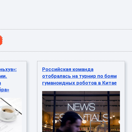
ньхуа»:
Российская команда
ми.
отобралась на турнир по боям
а
гуманоидных роботов в Китае
бра»