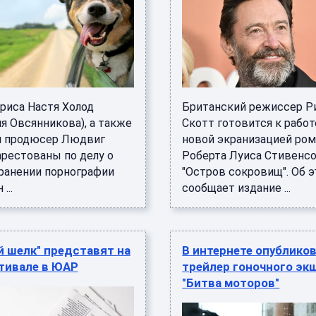
риса Настя Холод
Британский режиссер Р
я Овсянникова), а также
Скотт готовится к работ
 продюсер Людвиг
новой экранизацией ром
арестованы по делу о
Роберта Луиса Стивенс
ранении порнографии
"Остров сокровищ". Об 
...
сообщает издание ...
 шелк" представят на
В интернете опублико
тивале в ЮАР
трейлер гоночного эк
"Битва моторов"