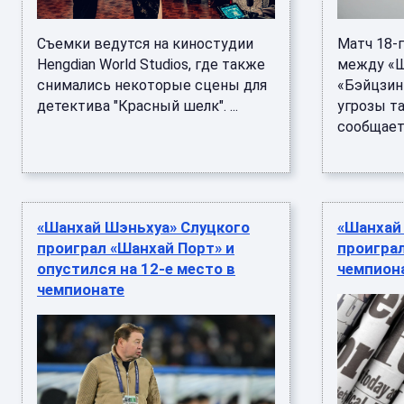
Съемки ведутся на киностудии
Матч 18-г
Hengdian World Studios, где также
между «Ш
снимались некоторые сцены для
«Бэйцзин 
детектива "Красный шелк". ...
угрозы т
сообщает 
«Шанхай Шэньхуа» Слуцкого
«Шанхай
проиграл «Шанхай Порт» и
проиграл
опустился на 12-е место в
чемпион
чемпионате