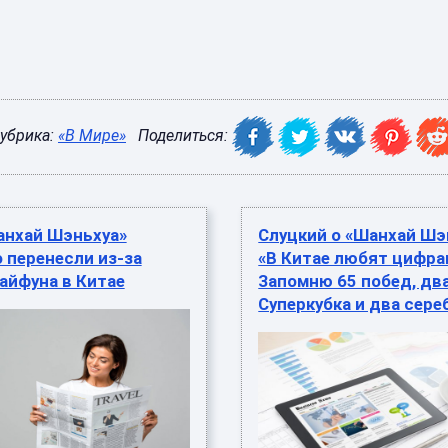
убрика:
«В Мире»
Поделиться:
анхай Шэньхуа»
Слуцкий о «Шанхай Шэ
 перенесли из-за
«В Китае любят цифра
айфуна в Китае
Запомню 65 побед, дв
Суперкубка и два сере