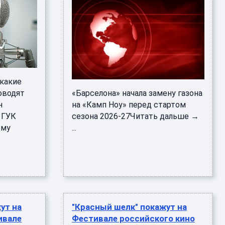
 какие
оводят
«Барселона» начала замену газона
н
на «Камп Ноу» перед стартом
 ГУК
сезона 2026-27Читать дальше →
ому
...
ут на
"Красный шелк" покажут на
ивале
Фестивале российского кино