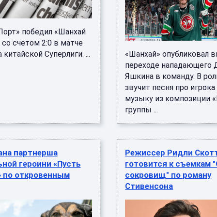
Порт» победил «Шанхай
со счетом 2:0 в матче
 китайской Суперлиги. ...
«Шанхай» опубликовал в
переходе нападающего 
Яшкина в команду. В ро
звучит песня про игрока
музыку из композиции 
группы ...
ана партнерша
Режиссер Ридли Скот
ной героини «Пусть
готовится к съемкам 
» по откровенным
сокровищ" по роману
Стивенсона