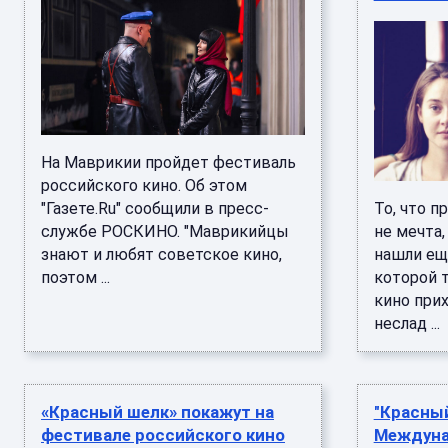
На Маврикии пройдет фестиваль
российского кино. Об этом
"Газете.Ru" сообщили в пресс-
То, что п
службе РОСКИНО. "Маврикийцы
не мечта,
знают и любят советское кино,
нашли еще
поэтом ...
которой 
кино при
неслад ...
«Красный шелк» покажут на
"Красный
фестивале российского кино
Междуна