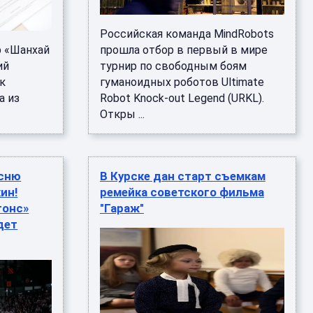
Российская команда MindRobots
 «Шанхай
прошла отбор в первый в мире
ий
турнир по свободным боям
к
гуманоидных роботов Ultimate
а из
Robot Knock-out Legend (URKL).
Откры ...
есню
В Курске дан старт съемкам
ин!
ремейка советского фильма
гонс»
"Гараж"
дет