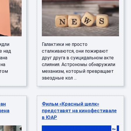
идли
Галактики не просто
е над
сталкиваются, они пожирают
ана
друг друга в суицидальном акте
она
слияния. Астрономы обнаружили
этом
механизм, который превращает
звездные кол ...
ван
Фильм «Красный шелк»
шена
представят на кинофестивале
в ЮАР