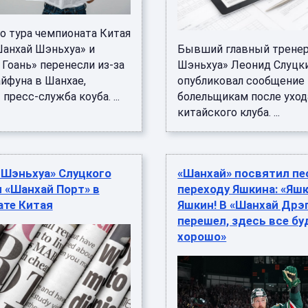
о тура чемпионата Китая
анхай Шэньхуа» и
Бывший главный тренер
Гоань» перенесли из-за
Шэньхуа» Леонид Слуцк
айфуна в Шанхае,
опубликовал сообщение 
пресс-служба коуба. ...
болельщикам после уход
китайского клуба. ...
 Шэньхуа» Слуцкого
«Шанхай» посвятил п
 «Шанхай Порт» в
переходу Яшкина: «Яшк
ате Китая
Яшкин! В «Шанхай Дрэ
перешел, здесь все бу
хорошо»