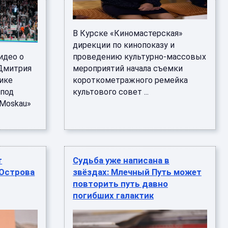
В Курске «Киномастерская»
дирекции по кинопоказу и
идео о
проведению культурно-массовых
Дмитрия
мероприятий начала съемки
лике
короткометражного ремейка
 под
культового совет ...
«Moskau»
т
Судьба уже написана в
"Острова
звёздах: Млечный Путь может
повторить путь давно
погибших галактик