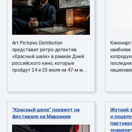
Art Pictures Distribution
Кинокарт
представит ретро-детектив
наиболее
«Красный шелк» в рамках Дней
копродук
российского кино, которые
последних
пройдут 24 и 25 июля на 47-м м ...
националь
"Красный шелк" покажут на
Жуткий з
фестивале на Маврикии
о поцелу
партнер
знамени