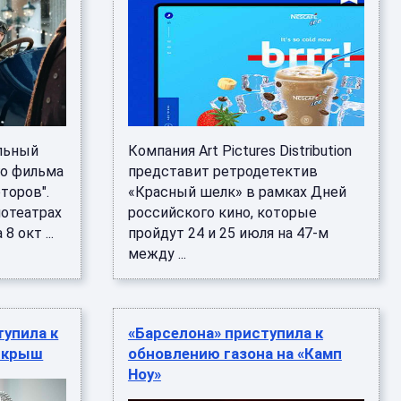
альный
Компания Art Pictures Distribution
о фильма
представит ретродетектив
торов".
«Красный шелк» в рамках Дней
нотеатрах
российского кино, которые
 окт ...
пройдут 24 и 25 июля на 47-м
между ...
тупила к
«Барселона» приступила к
 крыш
обновлению газона на «Камп
Ноу»