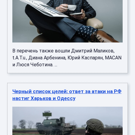
В перечень также вошли Дмитрий Маликов,
t.A.T.u., Диана Арбенина, Юрий Каспарян, MACAN
и Люся Чеботина. ...
Черный список целей: ответ за атаки на РФ
настиг Харьков и Одессу