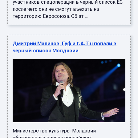
участников спецоперации в черный список ЕС,
после чего они не смогут въехать на
территорию Евросоюза. Об эт ...
Дмитрий Маликов, Гуф и t.A.T.u попали в
черный список Молдавии
Министерство культуры Молдавии
обнародовало список российских