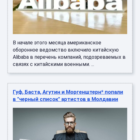
В начале этого месяца американское
оборонное ведомство включило китайскую
Alibaba в перечень компаний, подозреваемых в
связях с китайскими военными. ...
Гуф, Баста, Агутин и Моргенштерн* попали
в "черный список" артистов в Молдавии