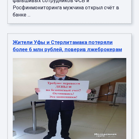
фальшивых сотрудников ФСБ и
Росфинмониторинга мужчина открыл счёт в
банке ...
Жители Уфы и Стерлитамака потеряли
более 6 млн рублей, поверив лжеброкерам