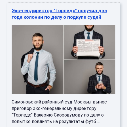
Экс-гендиректор "Торпедо" получил два
года колонии по делу о подкупе судей
Симоновский районный суд Москвы вынес
приговор экс-генеральному директору
"Торпедо" Валерию Скородумову по делу о
попытке повлиять на результаты футб ...