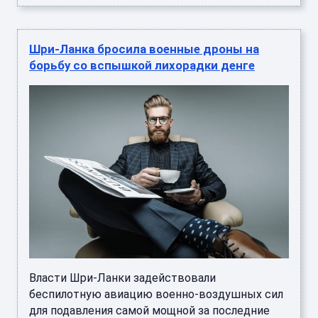
Шри-Ланка бросила военные дроны на
борьбу со вспышкой лихорадки денге
Власти Шри-Ланки задействовали
беспилотную авиацию военно-воздушных сил
для подавления самой мощной за последние