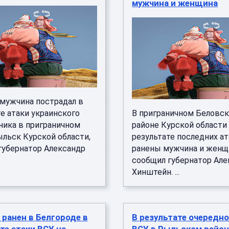
мужчина и женщина
мужчина пострадал в
е атаки украинского
В приграничном Беловс
ника в приграничном
районе Курской области
ыльск Курской области,
результате последних ат
губернатор Александр
ранены мужчина и женщ
сообщил губернатор Але
Хинштейн. ...
ранен в Белгороде в
В результате очередно