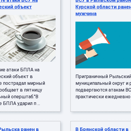
те атаки ВСУ на
ВСУ в Рыльском район
еский объект
Курской области ране
мужчина
ие атаки БПЛА на
ский объект в
Приграничный Рыльски
е пострадал мирный
муниципальный округ и 
сообщает в пятницу
подвергаются атакам В
ьный оперштаб."В
практически ежедневно .
 БПЛА ударил п ...
Рыльска ранен в
В Брянской области в