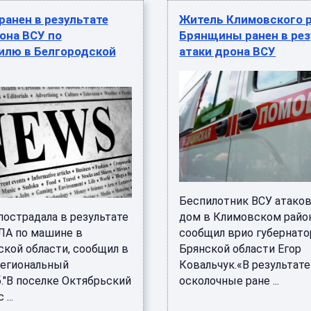
ранен в результате
Житель Климовского 
она ВСУ по
Брянщины ранен в рез
илю в Белгородской
атаки дрона ВСУ
Беспилотник ВСУ атако
пострадала в результате
дом в Климовском райо
ЛА по машине в
сообщил врио губернато
ской области, сообщил в
Брянской области Егор
региональный
Ковальчук.«В результат
."В поселке Октябрьский
осколочные ране ...
...