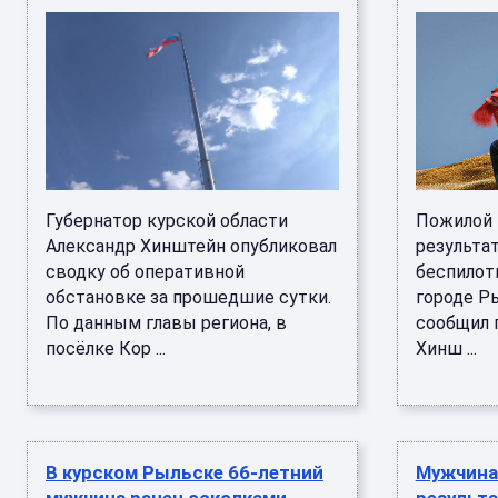
Губернатор курской области
Пожилой 
Александр Хинштейн опубликовал
результат
сводку об оперативной
беспилот
обстановке за прошедшие сутки.
городе Р
По данным главы региона, в
сообщил 
посёлке Кор ...
Хинш ...
В курском Рыльске 66-летний
Мужчина 