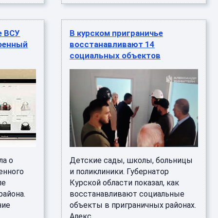
е ВСУ
В курском приграничье
оенный
восстанавливают 14
социальных объектов
ла о
Детские сады, школы, больницы
енного
и поликлиники. Губернатор
ле
Курской области показал, как
района.
восстанавливают социальные
ние
объекты в приграничных районах.
Алекс ...