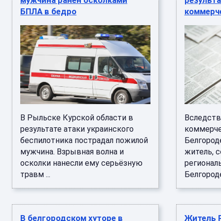
мужчина ранен осколками
результа
БПЛА в бедро
коммерч
В Рыльске Курской области в
Вследств
результате атаки украинского
коммерче
беспилотника пострадал пожилой
Белгород
мужчина. Взрывная волна и
житель, 
осколки нанесли ему серьёзную
регионал
травм ...
Белгороде
В белгородском хуторе в
Житель 