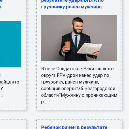
е
результате удара БПЛА по
н
грузовику ранен мужчина
В селе Солдатское Ракитянского
й
округа FPV-дрон нанес удар по
райцентр
грузовику, ранен мужчина,
СУ
сообщил оперштаб Белгородской
..
области."Мужчину с проникающим
р ...
Ребенок ранен в результате