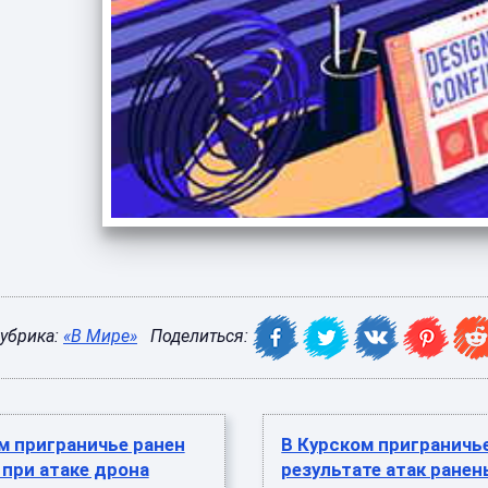
убрика:
«В Мире»
Поделиться:
м приграничье ранен
В Курском приграничь
при атаке дрона
результате атак ране