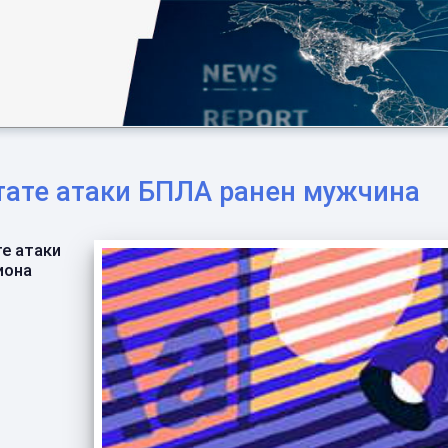
ьтате атаки БПЛА ранен мужчина
е атаки
иона