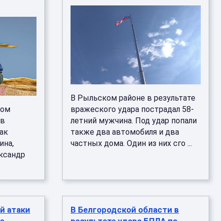
В Рыльском районе в результате
ком
вражеского удара пострадал 58-
 в
летний мужчина. Под удар попали
ак
также два автомобиля и два
ина,
частных дома. Один из них сго ...
ксандр
й атаки
В Белгородской области в