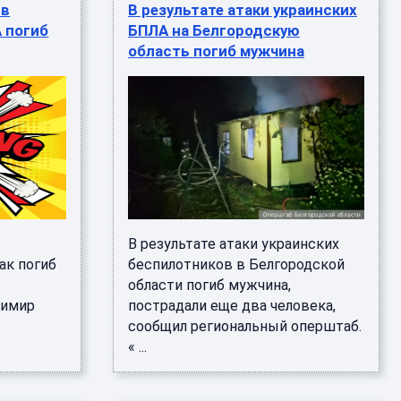
 в
В результате атаки украинских
А погиб
БПЛА на Белгородскую
область погиб мужчина
В результате атаки украинских
ак погиб
беспилотников в Белгородской
области погиб мужчина,
димир
пострадали еще два человека,
сообщил региональный оперштаб.
« ...