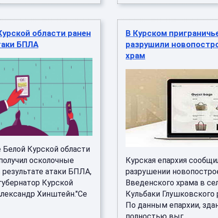
Курской области ранен
В Курском приграничь
таки БПЛА
разрушили новопостр
храм
е Белой Курской области
получил осколочные
Курская епархия сообщи
 результате атаки БПЛА,
разрушении новопостро
губернатор Курской
Введенского храма в се
Александр Хинштейн."Се
Кульбаки Глушковского 
По данным епархии, зда
полностью выг ...