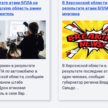
тате атаки БПЛА на
В Херсонской области
дскую область ранен
результате атаки БПЛ
житель
мужчина
ранен в результате
В Херсонской области в
ЛА по автомобилю в
результате последних ат
ской области, сообщили
один человек, сообщил
ивном штабе
губернатор региона Вла
Дрон атаковал
Сальдо. ...
ь в селе Вар ...