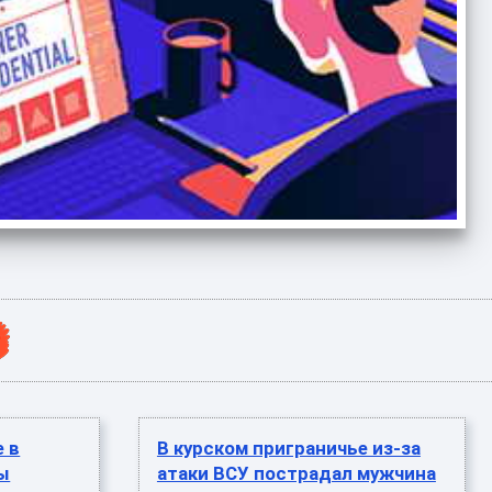
е в
В курском приграничье из-за
ны
атаки ВСУ пострадал мужчина