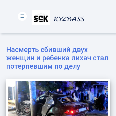
☰
Насмерть сбивший двух
женщин и ребенка лихач стал
потерпевшим по делу