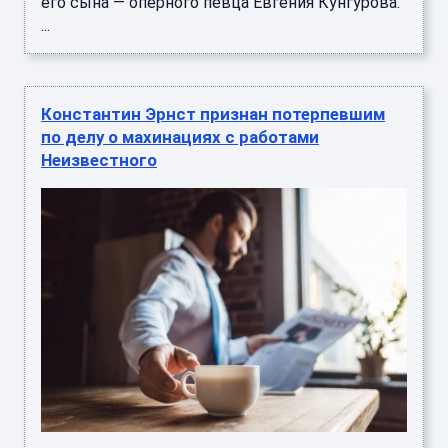
его сына — оперного певца Евгения Кунгурова.
...
Константин Эрнст признан потерпевшим
по делу о махинациях с работами
Неизвестного