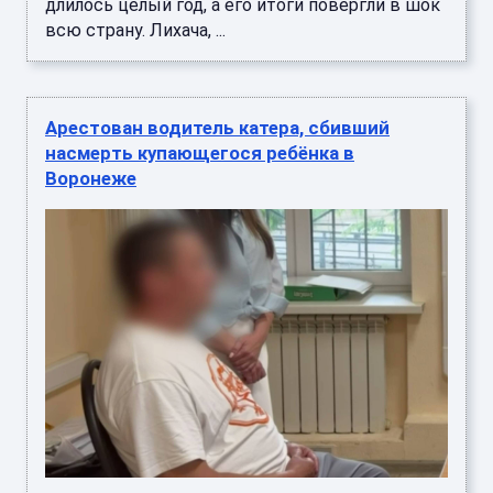
длилось целый год, а его итоги повергли в шок
всю страну. Лихача, ...
Арестован водитель катера, сбивший
насмерть купающегося ребёнка в
Воронеже