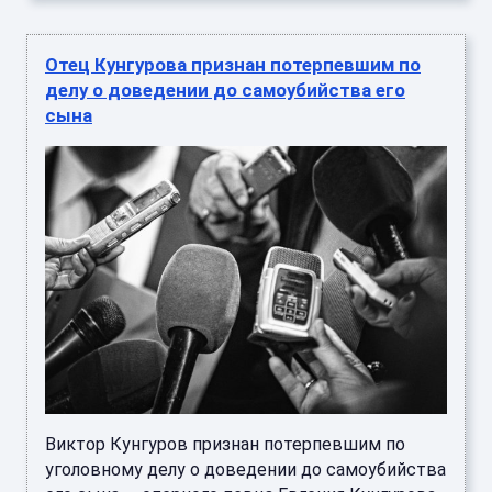
Отец Кунгурова признан потерпевшим по
делу о доведении до самоубийства его
сына
Виктор Кунгуров признан потерпевшим по
уголовному делу о доведении до самоубийства