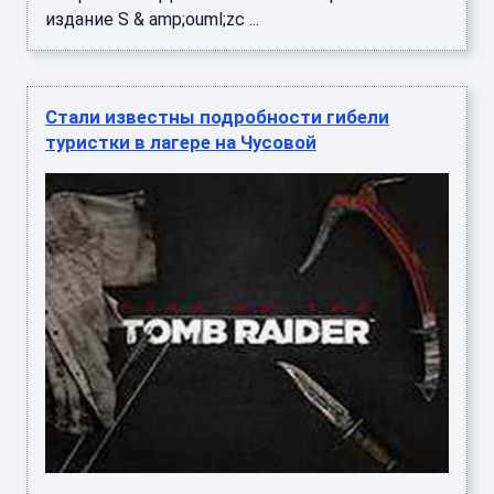
издание S & amp;ouml;zc ...
Стали известны подробности гибели
туристки в лагере на Чусовой