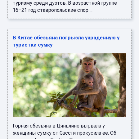
туризму среди дуэтов. В возрастной группе
16–21 год ставропольские спор ...
В Китае обезьяна погрызла украденную у
туристки сумку
Горная обезьяна в Цяньлине вырвала у
женщины сумку от Gucci и прокусила ее. Об