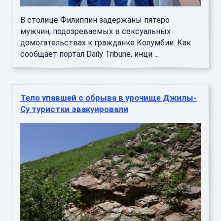
В столице Филиппин задержаны пятеро
мужчин, подозреваемых в сексуальных
домогательствах к гражданке Колумбии. Как
сообщает портал Daily Tribune, инци ...
Тело упавшей с обрыва в урочище Джилы-
Су туристки эвакуировали