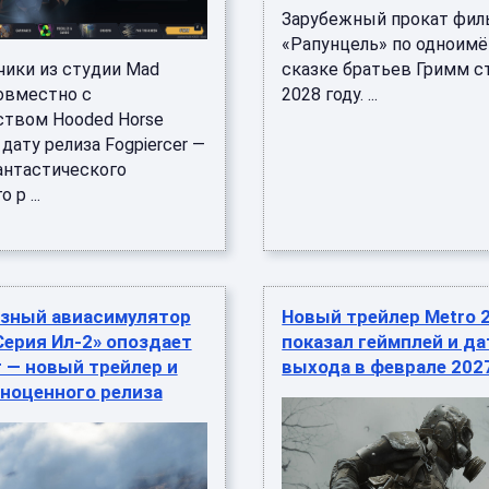
Зарубежный прокат фил
«Рапунцель» по одноим
чики из студии Mad
сказке братьев Гримм с
совместно с
2028 году. ...
ством Hooded Horse
дату релиза Fogpiercer —
антастического
 р ...
зный авиасимулятор
Новый трейлер Metro 
Серия Ил-2» опоздает
показал геймплей и да
 — новый трейлер и
выхода в феврале 202
ноценного релиза