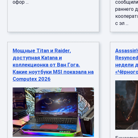
офор ...
сообщили
раннего 
кооперат
с эл ...
Мощные Titan и Raider,
Assassin’
доступная Katana и
Resynced
коллекционка от Ван Гога.
недели д
Какие ноутбуки MSI показала на
«Чёрного
Computex 2026