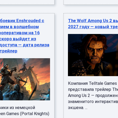
боевик Enshrouded с
The Wolf Among Us 2 в
ием в волшебном
2027 году — новый тр
ооперативом на 16
скоро выйдет из
доступа — дата релиза
 трейлер
Компания Telltale Games
представила трейлер Th
Among Us 2 — продолжен
знаменитого интеракти
чики из немецкой
экшена. ...
en Games (Portal Knights)