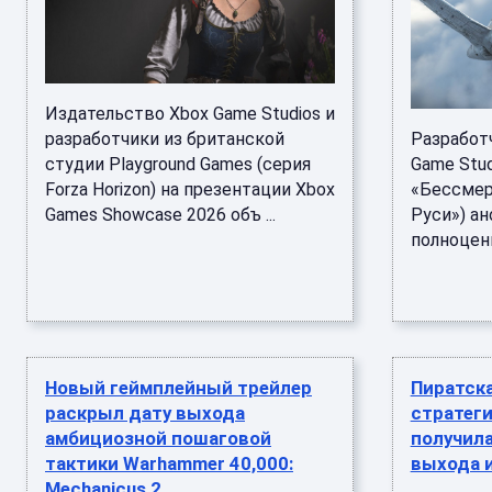
Издательство Xbox Game Studios и
разработчики из британской
Разработ
студии Playground Games (серия
Game Stud
Forza Horizon) на презентации Xbox
«Бессмер
Games Showcase 2026 объ ...
Руси») а
полноценн
Новый геймплейный трейлер
Пиратск
раскрыл дату выхода
стратеги
амбициозной пошаговой
получила
тактики Warhammer 40,000:
выхода 
Mechanicus 2