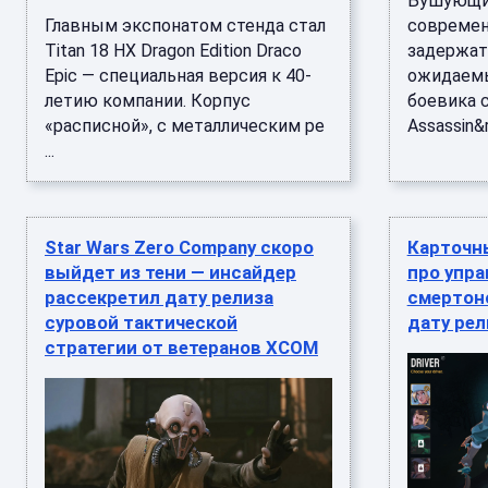
Бушующие
Главным экспонатом стенда стал
современ
Titan 18 HX Dragon Edition Draco
задержат 
Epic — специальная версия к 40-
ожидаемы
летию компании. Корпус
боевика 
«расписной», с металлическим ре
Assassin&r
...
Star Wars Zero Company скоро
Карточны
выйдет из тени — инсайдер
про упра
рассекретил дату релиза
смертон
суровой тактической
дату рел
стратегии от ветеранов XCOM