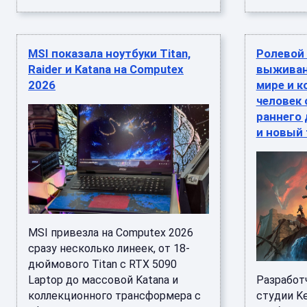
MSI показала ноутбуки Titan,
Ролевой 
Raider и Katana на Computex
выживан
2026
мире и к
человек 
раннего 
и новый
MSI привезла на Computex 2026
сразу несколько линеек, от 18-
дюймового Titan с RTX 5090
Laptop до массовой Katana и
Разработ
коллекционного трансформера с
студии Ke