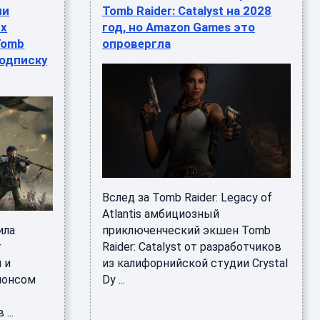
ли
Tomb Raider: Catalyst на 2028
их
год, но Amazon Games это
Tomb
опровергла
 подписку
Вслед за Tomb Raider: Legacy of
Atlantis амбициозный
ила
приключенческий экшен Tomb
г
Raider: Catalyst от разработчиков
 и
из калифорнийской студии Crystal
нонсом
Dy ...
...