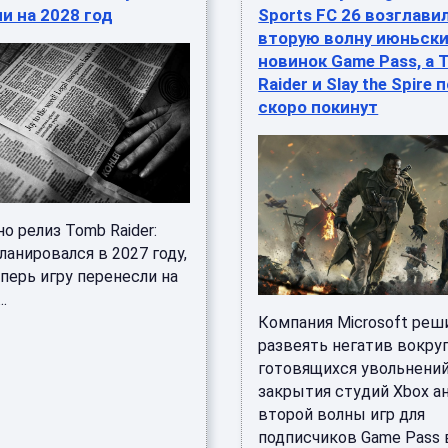
и на 2028 год
Sports FC 26 возглави
вторую волну июньск
новинок Game Pass, а 
Raider и Slay the Spire
скоро покинут
о релиз Tomb Raider:
планировался в 2027 году,
перь игру перенесли на
..
Компания Microsoft реш
развеять негатив вокру
готовящихся увольнений
закрытия студий Xbox а
второй волны игр для
подписчиков Game Pass в 