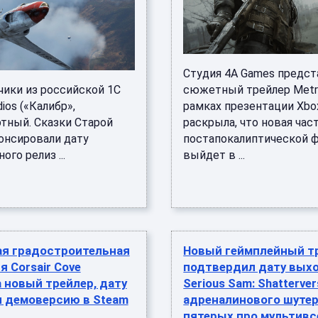
Студия 4A Games предст
чики из российской 1C
сюжетный трейлер Metr
ios («Калибр»,
рамках презентации Xbo
тный. Сказки Старой
раскрыла, что новая час
нонсировали дату
постапокалиптической
ого релиз ...
выйдет в ...
ая градостроительная
Новый геймплейный т
я Corsair Cove
подтвердил дату вых
 новый трейлер, дату
Serious Sam: Shatterve
и демоверсию в Steam
адреналинового шутер
пятерых про мультив