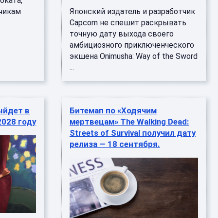
оката,
счикам
Японский издатель и разработчик
Capcom не спешит раскрывать
точную дату выхода своего
амбициозного приключенческого
экшена Onimusha: Way of the Sword
...
ыйдет в
Битемап по «Ходячим
2028 году
мертвецам» The Walking Dead:
Streets of Survival получил дату
релиза — 18 сентября.