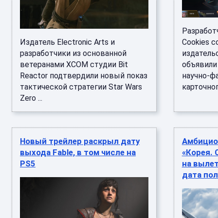
Разработ
Издатель Electronic Arts и
Cookies 
разработчики из основанной
издатель
ветеранами XCOM студии Bit
объявили 
Reactor подтвердили новый показ
научно-ф
тактической стратегии Star Wars
карточного
Zero ...
Новый трейлер раскрыл дату
Амбицио
выхода Fable, в том числе на
«Корея. 
PS5
на вылет
дата пол