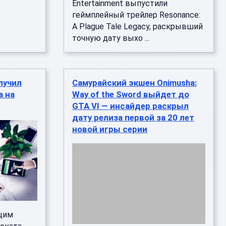
Entertainment выпустили
геймплейный трейлер Resonance:
A Plague Tale Legacy, раскрывший
точную дату выхо ...
лучил
Самурайский экшен Onimusha:
а на
Way of the Sword выйдет до
GTA VI — инсайдер раскрыл
дату релиза первой за 20 лет
новой игры серии
щим