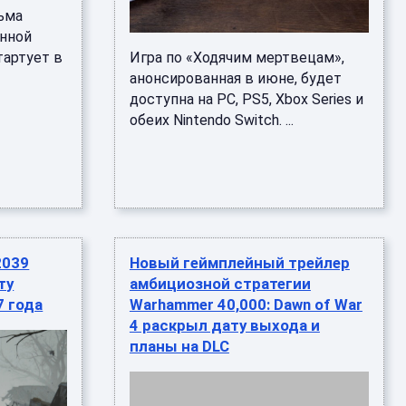
ьма
ённой
тартует в
Игра по «Ходячим мертвецам»,
анонсированная в июне, будет
доступна на PC, PS5, Xbox Series и
обеих Nintendo Switch. ...
2039
Новый геймплейный трейлер
ту
амбициозной стратегии
7 года
Warhammer 40,000: Dawn of War
4 раскрыл дату выхода и
планы на DLC