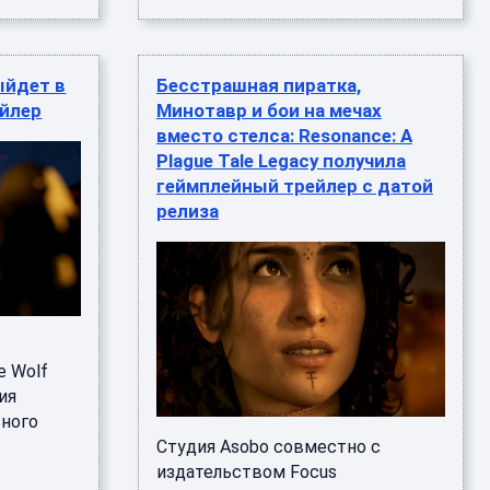
ыйдет в
Бесстрашная пиратка,
ейлер
Минотавр и бои на мечах
вместо стелса: Resonance: A
Plague Tale Legacy получила
геймплейный трейлер с датой
релиза
e Wolf
ия
вного
Студия Asobo совместно с
издательством Focus