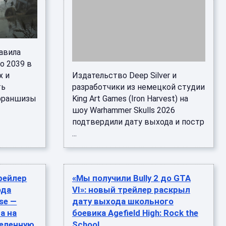
авила
o 2039 в
x и
Издательство Deep Silver и
ть
разработчики из немецкой студии
 франшизы
King Art Games (Iron Harvest) на
шоу Warhammer Skulls 2026
подтвердили дату выхода и постр
...
рейлер
«Мы получили Bully 2 до GTA
ода
VI»: новый трейлер раскрыл
rse —
дату выхода школьного
а на
боевика Agefield High: Rock the
селенную
School