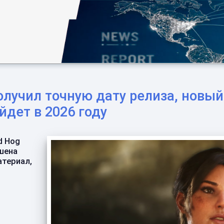
s получил точную дату релиза, нов
йдет в 2026 году
d Hog
шена
атериал,