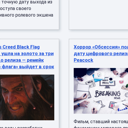
 точную дату выхода из
доступа своего
ивного ролевого экшена
s Creed Black Flag
Хоррор «Обсессия» по
 ушла на золото за три
дату цифрового релиз
о релиза — ремейк
Peacock
 флага» выйдет в срок
Фильм, ставший настоя