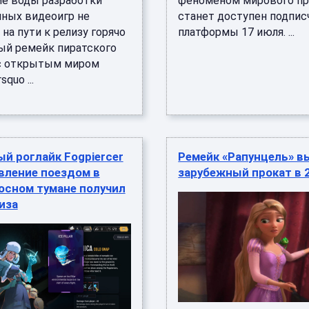
 воды разработки
феноменом мирового пр
ных видеоигр не
станет доступен подпи
на пути к релизу горячо
платформы 17 июля. ...
й ремейк пиратского
с открытым миром
squo ...
й роглайк Fogpiercer
Ремейк «Рапунцель» в
вление поездом в
зарубежный прокат в 
осном тумане получил
иза