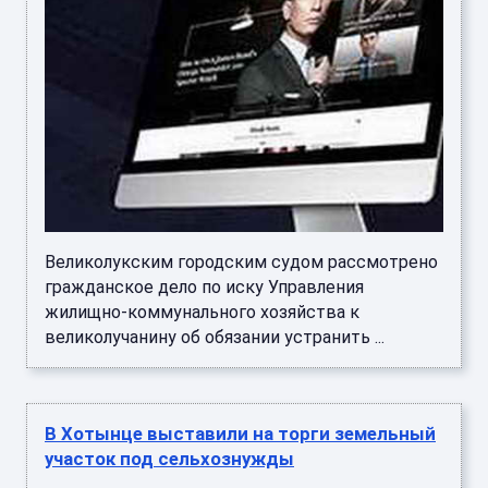
Великолукским городским судом рассмотрено
гражданское дело по иску Управления
жилищно-коммунального хозяйства к
великолучанину об обязании устранить ...
В Хотынце выставили на торги земельный
участок под сельхознужды