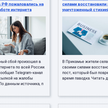
в РФ пожаловались на
силами восстановили 
аботе интернета
уничтоженный стихие
ый сбой произошел в
В Прикамье жители села
тернета по всей России.
своими силами восстан
сообщил Telegram-канал
пост, который был повр
ссылкой на жалобы
время паводка. Читать да
По данным источника, п