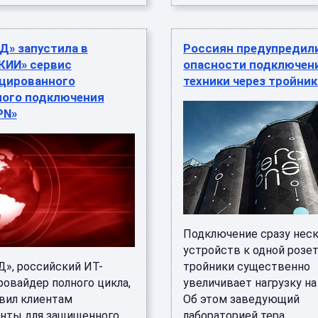
Д» запустила в
Россиян предупредил
КИИ» сервис
опасности подключен
цированного
техники через тройни
ного подключения
PN»
Подключение сразу нес
устройств к одной розе
», российский ИТ-
тройники существенно
ровайдер полного цикла,
увеличивает нагрузку на
вил клиентам
Об этом заведующий
нты для защищенного
лабораторией тера ...