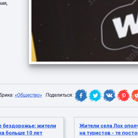
ия,.
брика:
«Общество»
Поделиться:
е бездорожье: жители
Жители села Лох опол
а больше 10 лет
на туристов - те пост