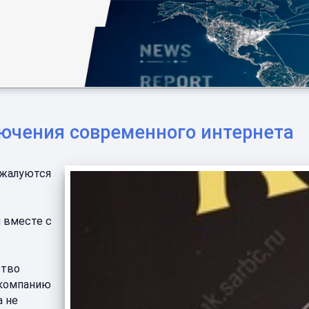
ючения современного интернета
 жалуются
 вместе с
ство
 компанию
а не