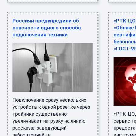
Россиян предупредили об
«РТК-ЦО
опасности одного способа
«Облаке 
подключения техники
сертифи
безопас
«ГОСТ-V
Подключение сразу нескольких
устройств к одной розетке через
тройники существенно
«РТК-ЦОД
увеличивает нагрузку на линию,
сервис-п
рассказал заведующий
предоста
лабораторией те ...
инструме