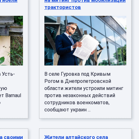
гибели
на митинг против мобилизации
трактористов
 Усть-
В селе Гуровка под Кривым
Рогом в Днепропетровской
вую
области жители устроили митинг
т Barnaul
против незаконных действий
о
сотрудников военкоматов,
сообщают украин ...
а своими
Жители алтайского села