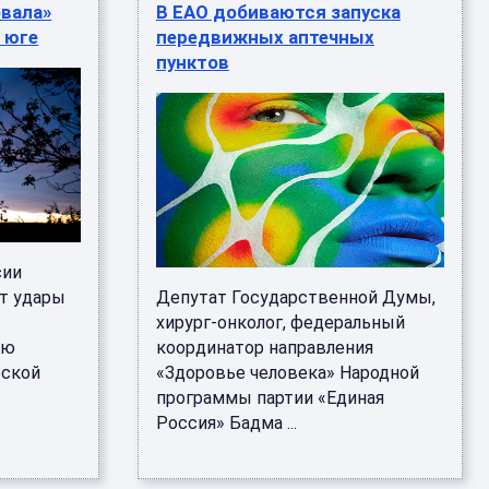
вала»
В ЕАО добиваются запуска
 юге
передвижных аптечных
пунктов
сии
т удары
Депутат Государственной Думы,
хирург-онколог, федеральный
ью
координатор направления
рской
«Здоровье человека» Народной
программы партии «Единая
Россия» Бадма ...