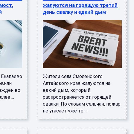
мост,
жалуются на горящую третий
й
день свалку и едкий дым
 Енапаево
Жители села Смоленского
овили
Алтайского края жалуются на
ежден во
едкий дым, который
лее ...
распространяется от горящей
свалки. По словам сельчан, пожар
не угасает уже тр ...