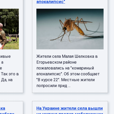
апокалипсис"
ливые
Жители села Малая Шелковка в
 а
Егорьевском районе
ые
пожаловались на "комариный
 Так это в
апокалипсис". Об этом сообщает
 Да, на
"В курсе 22". Местные жители
попросили прид ...
вка
На Украине жители села вышли