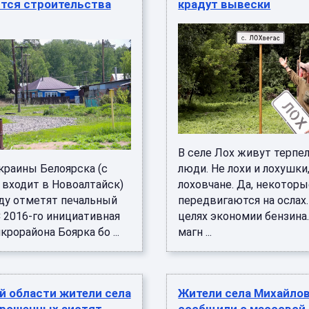
тся строительства
крадут вывески
В селе Лох живут терпе
краины Белоярска (с
люди. Не лохи и лохушки,
 входит в Новоалтайск)
лоховчане. Да, некотор
оду отметят печальный
передвигаются на ослах.
С 2016-го инициативная
целях экономии бензина.
крорайона Боярка бо ...
магн ...
й области жители села
Жители села Михайло