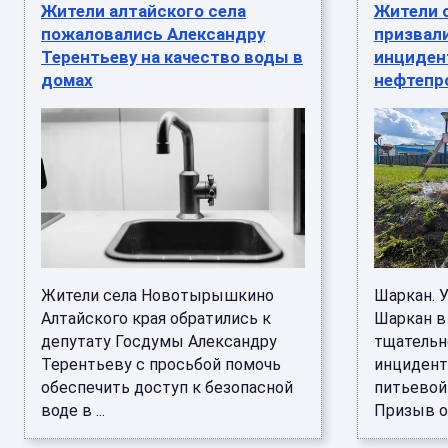
Жители алтайского села
Жители 
пожаловались Александру
призвал
Терентьеву на качество воды в
инциден
домах
нефтепр
Жители села Новотырышкино
Шаркан. 
Алтайского края обратились к
Шаркан в
депутату Госдумы Александру
тщательн
Терентьеву с просьбой помочь
инцидент
обеспечить доступ к безопасной
питьевой
воде в ...
Призыв оп