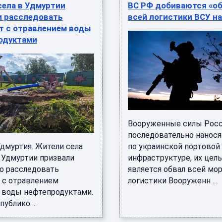
села в Удмуртии
ВС РФ добиваются «об
и расследовать
всей логистики ВСУ на
т с отравлением воды
одуктами
Вооруженные силы Рос
последовательно нанося
Удмуртия. Жители села
по украинской портовой
 Удмуртии призвали
инфраструктуре, их цел
о расследовать
является обвал всей мо
 с отравлением
логистики Вооруженн ...
 воды нефтепродуктами.
ублико ...