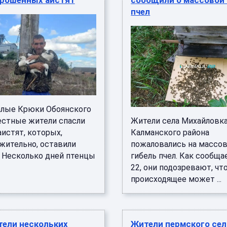
брошенных аистят
сообщили о массовой 
пчел
алые Крюки Обоянского
естные жители спасли
Жители села Михайловка
истят, которых,
Калманского района
жительно, оставили
пожаловались на массо
. Несколько дней птенцы
гибель пчел. Как сообщае
22, они подозревают, чт
происходящее может ...
тели нескольких
Жители пермского сел