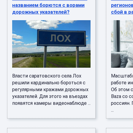
названием борются с ворами
регионо
дорожных указателей?
сбой в р
Власти саратовского села Лох
Масштабн
решили кардинально бороться с
работе ин
регулярными кражами дорожных
Об этом 
указателей. Для этого на въездах
Baza со 
появятся камеры видеонаблюде ...
россиян. 
...