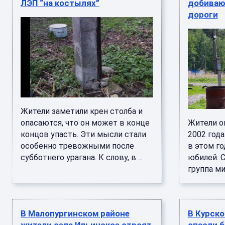
ЛЭП “на костылях”
добиваю
дороги
Жители заметили крен столба и
опасаются, что он может в конце
Жители о
концов упасть. Эти мысли стали
2002 года
особенно тревожными после
в этом г
субботнего урагана. К слову, в ...
юбилей. 
группа ми
В Малопургинском районе
В Курско