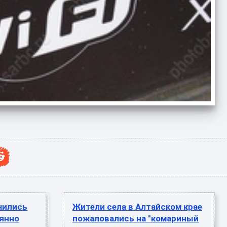
чились
Жители села в Алтайском крае
оянно
пожаловались на "комариный