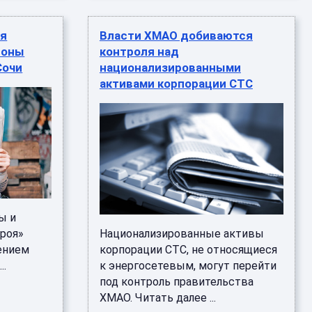
ся
Власти ХМАО добиваются
роны
контроля над
Сочи
национализированными
активами корпорации СТС
ы и
роя»
Национализированные активы
ением
корпорации СТС, не относящиеся
..
к энергосетевым, могут перейти
под контроль правительства
ХМАО. Читать далее ...