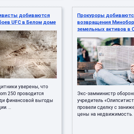
тивисты добиваются
Прокуроры добивают
боев UFC в Белом доме
возвращения Минобо
земельных активов в 
итники уверены, что
dom 250 проводится
Экс-замминистр оборон
ади финансовой выгоды
учредитель «Олипситист
и. ...
провели сделку с заниж
цены на недвижимость. .