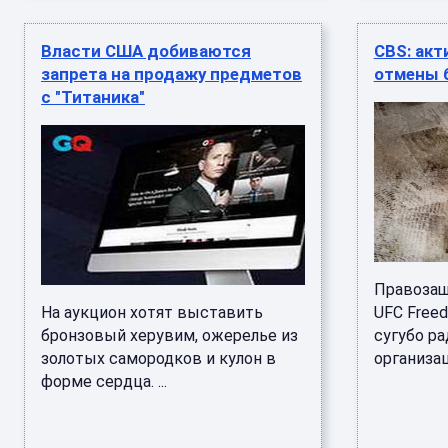
Власти США добиваются
CBS: ак
запрета на продажу предметов
отмены 
с "Титаника"
Правозащ
На аукцион хотят выставить
UFC Free
бронзовый херувим, ожерелье из
сугубо р
золотых самородков и кулон в
организаци
форме сердца. ...