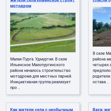
жители села Ильинское строят
спасли 
мотодром
В селе М
Малая Пурга. Удмуртия. В селе
района м
Ильинское Малопургинского
четырех а
района началось строительство
предполо
мотодрома для местных парней.
родители
Инициативная группа реализует
остава ...
про ...
Как жители села с необычным
Baza: жи