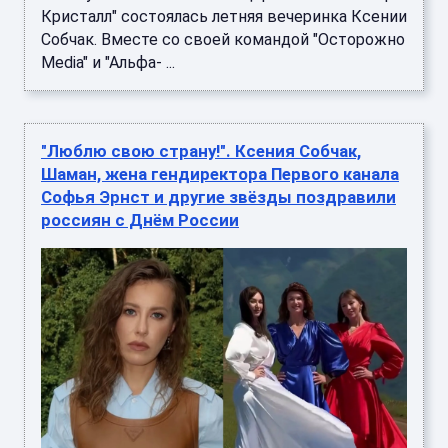
Кристалл" состоялась летняя вечеринка Ксении
Собчак. Вместе со своей командой "Осторожно
Media" и "Альфа- ...
"Люблю свою страну!". Ксения Собчак,
Шаман, жена гендиректора Первого канала
Софья Эрнст и другие звёзды поздравили
россиян с Днём России