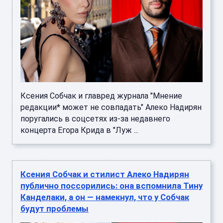
Ксения Собчак и главред журнала "Мнение
редакции* может не совпадать" Алеко Надирян
поругались в соцсетях из-за недавнего
концерта Егора Крида в "Луж ...
Ксения Собчак и стилист Алеко Надирян
публично поссорились: она вспомнила Тину
Канделаки, а он — намекнул, что у Собчак
будут проблемы