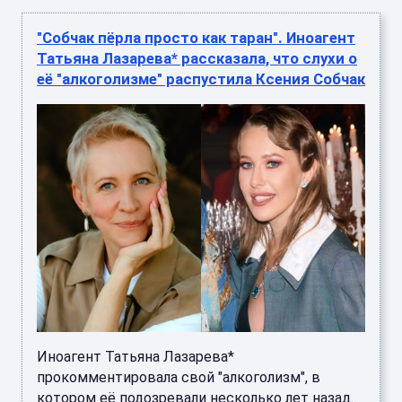
"Собчак пёрла просто как таран". Иноагент
Татьяна Лазарева* рассказала, что слухи о
её "алкоголизме" распустила Ксения Собчак
Иноагент Татьяна Лазарева*
прокомментировала свой "алкоголизм", в
котором её подозревали несколько лет назад.