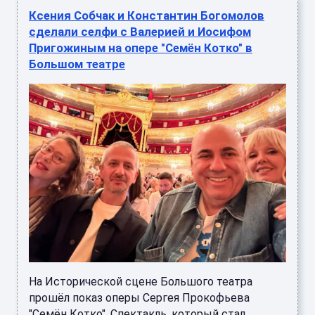
Ксения Собчак и Константин Богомолов
сделали селфи с Валерией и Иосифом
Пригожиным на опере "Семён Котко" в
Большом театре
На Исторической сцене Большого театра
прошёл показ оперы Сергея Прокофьева
"Семён Котко". Спектакль, который стал