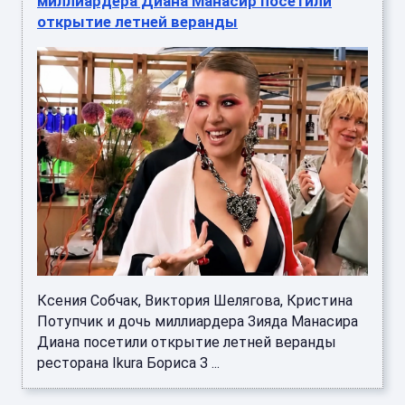
миллиардера Диана Манасир посетили
открытие летней веранды
Ксения Собчак, Виктория Шелягова, Кристина
Потупчик и дочь миллиардера Зияда Манасира
Диана посетили открытие летней веранды
ресторана Ikura Бориса З ...