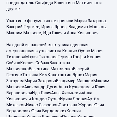
председатель Совфеда Валентина Матвиенко и
другие.
Участие в форуме также приняли Мария Захарова,
Валерий Гергиев, Ирина Ярова, Владимир Машков,
Максим Матвеев, Ида Галич и Анна Хилькевич.
На одной из панелей выступила одиозная
американская журналистка Кэндис Оуэнс.Мария
ТихоноваМария ТихоноваГерман Греф и Ксения
СобчакКсения СобчакВалентина
МатвиенкоВалентина МатвиенкоВалерий
ГергиевТатьяна КимКонстантин ЭрнстМария
ЗахароваМария ЗахароваВладимир МашковМаксим
МатвеевАлександр ДугинАнна Кузнецова и Юлия
БарановскаяИда ГаличАнна ХилькевичАнна
Хилькевич и Кэндис ОуэнсИрина ЯроваяАртём
МихалковНикас СафроновСветлана ЖуроваЮлия
БордовскихЮлия БордовскихКсения
ШипиловаКсения ШипиловаПолина Киценко,