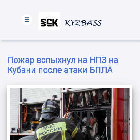
☰
Пожар вспыхнул на НПЗ на
Кубани после атаки БПЛА