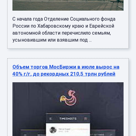
С начала года Отделение Социального фонда
России по Хабаровскому краю и Еврейской
автономной области перечислило семьям,
усыновившим или взявшим под ...
Объем торгов МосБиржи в июле вырос на
40% г/г, до рекордных 210,5 трлн рублей