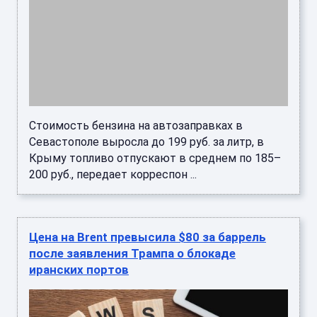
Сентябрьские фьючерсы на нефть марки Brent
на ICE Futures к 17:38 мск подорожали на $3,43
(4,51%) — до $79,44 за баррель. Котировки
впервые почти за ...
Нефть Brent подорожала до $87 за баррель