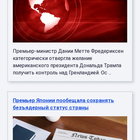
Премьер-министр Дании Метте Фредериксен
категорически отвергла желание
американского президента Дональда Трампа
получить контроль над Гренландией. Ос ...
Премьер Японии пообещала сохранять
безъядерный статус страны