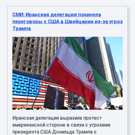
СМИ: Иранская делегация покинула
переговоры с США в Швейцарии из-за угроз
Трампа
Иранская делегация выразила протест
американской стороне в связи с угрозами
президента США Дональда Трампа о