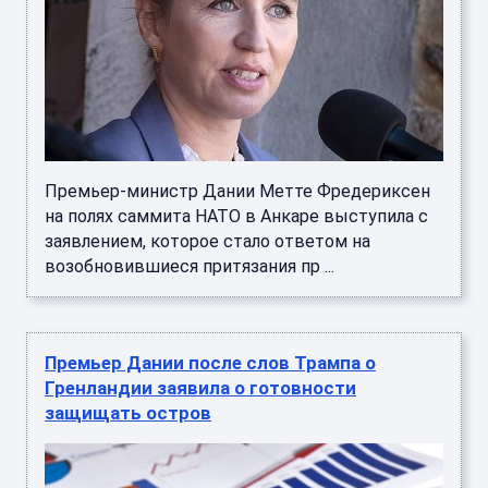
Премьер-министр Дании Метте Фредериксен
на полях саммита НАТО в Анкаре выступила с
заявлением, которое стало ответом на
возобновившиеся притязания пр ...
Премьер Дании после слов Трампа о
Гренландии заявила о готовности
защищать остров