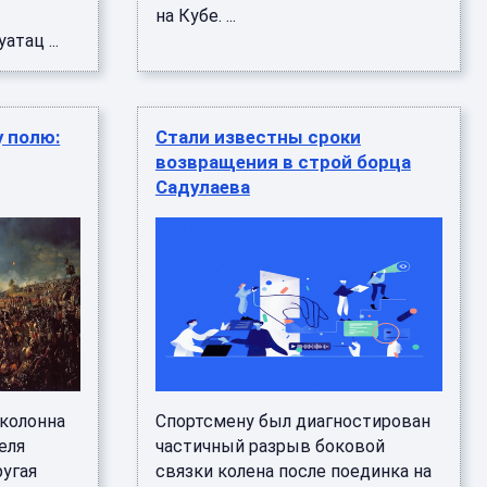
на Кубе. ...
тац ...
у полю:
Стали известны сроки
возвращения в строй борца
Садулаева
 колонна
Спортсмену был диагностирован
еля
частичный разрыв боковой
ругая
связки колена после поединка на