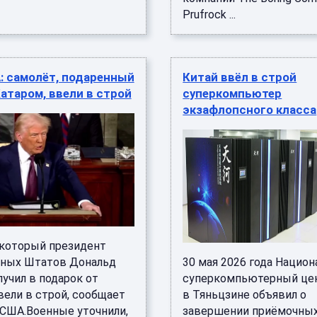
Prufrock ...
: самолёт, подаренный
Китай ввёл в строй
атаром, ввели в строй
суперкомпьютер
экзафлопсного класса
 который президент
ных Штатов Дональд
30 мая 2026 года Нацио
учил в подарок от
суперкомпьютерный це
вели в строй, сообщает
в Тяньцзине объявил о
 США.Военные уточнили,
завершении приёмочны