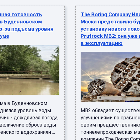
ная готовность
The Boring Company Ил
 в Буденновском
Маска представила б
з-за подъема уровня
установку нового пок
Куме
Prufrock MB2: она уже
в эксплуатацию
ума в Буденновском
однялся уровень воды.
MB2 обладает существ
чин - дождливая погода,
улучшениями по сравне
увеличение сброса воды
своим предшественник
енского водохранили ...
тоннелепроходческая м
компании The Boring Com