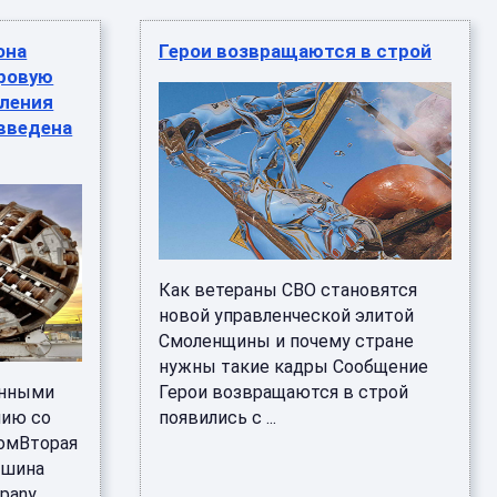
она
Герои возвращаются в строй
уровую
оления
 введена
Как ветераны СВО становятся
новой управленческой элитой
Смоленщины и почему стране
нужны такие кадры Сообщение
енными
Герои возвращаются в строй
нию со
появились с ...
омВторая
ашина
pany,