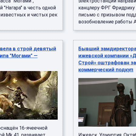
асса "Могами",
электростанций направ
 "Нагара" в честь одной
канцлеру ФРГ Фридриху
 известных и чистых рек
письмо с призывом под
возобновление работы АЭ
вела в строй девятый
Бывший замдиректор
ипа "Могами" —
ижевской компании «
Строй» оштрафован з
коммерческий подкуп
оснащён 16-ячеечной
ой Mk 41, развивает
Ижевск. Удмуртия. Октя