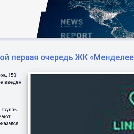
рой первая очередь ЖК «Менделее
ов, 150
ке введен
 группы
ивают
оказался