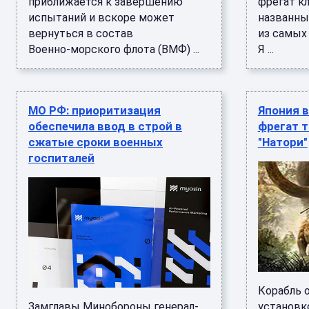
приближается к завершению
фрегат кл
испытаний и вскоре может
названный
вернуться в состав
из самых
Военно‑морского флота (ВМФ) ...
Я ...
МО РФ: приоритизация
Япония в
обеспечила ввод в строй в
фрегат т
сжатые сроки военных
"Натори"
госпиталей
Корабль 
Замглавы Минобороны генерал-
установк