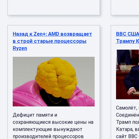
Назад к Zen+: AMD возвращает
ВВС США
в строй старые процессоры
Трампу К
Ryzen
Самолёт,
Дефицит памяти и
Соединён
сохраняющиеся высокие цены на
Трамп пол
комплектующие вынуждают
Катара, в
производителей процессоров
сайт ВВС