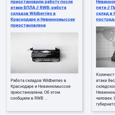
приостановили работу после
Невинно
атаки БПЛА // RWB: работа
пяти // 
складов Wildberries в
склад в
Краснодаре и Невинномысске
пострад
приостановлена
Количест
Работа складов Wildberries в
атаке бе
Краснодаре и Невинномысске
складско
приостановлена. Об этом
Невинном
сообщили в RWB. ...
человек.
губернато