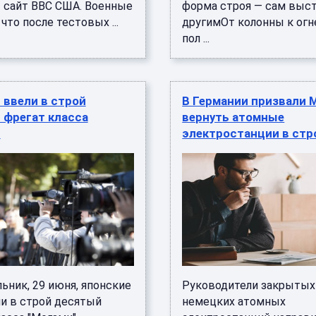
 сайт ВВС США. Военные
форма строя — сам выст
 что после тестовых ...
другимОт колонны к ог
пол ...
 ввели в строй
В Германии призвали 
 фрегат класса
вернуть атомные
"
электростанции в стр
ьник, 29 июня, японские
Руководители закрытых
и в строй десятый
немецких атомных