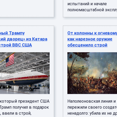
испытаний и начале
полномасштабной эксплуа
ный Трампу
От колонны к огневом
ий дворец» из Катара
как нарезное оружие
 строй ВВС США
обесценило строй
 который президент США
Наполеоновская линия и
Трамп получил в подарок
пережили своего создат
, ввели в строй,
ненадолго: убила их не д