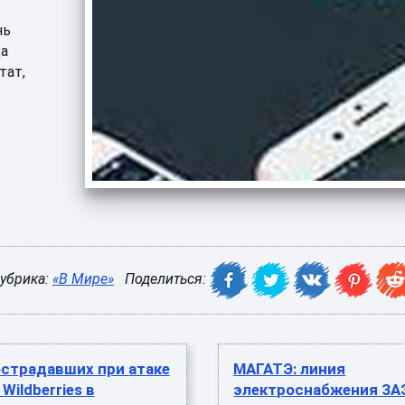
нь
да
тат,
убрика:
«В Мире»
Поделиться:
острадавших при атаке
МАГАТЭ: линия
Wildberries в
электроснабжения ЗА