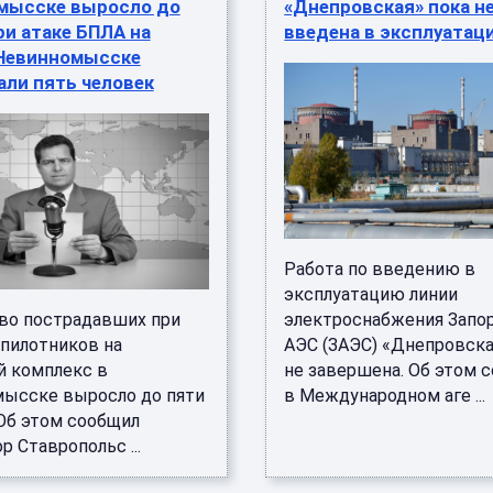
мысске выросло до
«Днепровская» пока н
При атаке БПЛА на
введена в эксплуатац
 Невинномысске
али пять человек
Работа по введению в
эксплуатацию линии
во пострадавших при
электроснабжения Запо
спилотников на
АЭС (ЗАЭС) «Днепровска
й комплекс в
не завершена. Об этом 
ысске выросло до пяти
в Международном аге ...
 Об этом сообщил
р Ставропольс ...