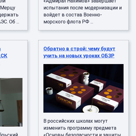
или
«Адмирал Нахимов» завершает
 Мерцу
испытания после модернизации и
держать
войдет в состав Военно-
С. Об ...
морского флота РФ ...
а
Обратно в строй: чему будут
ДСК
учить на новых уроках ОБЗР
а
В российских школах могут
изменить программу предмета
брьский
«Основы безопасности и защиты