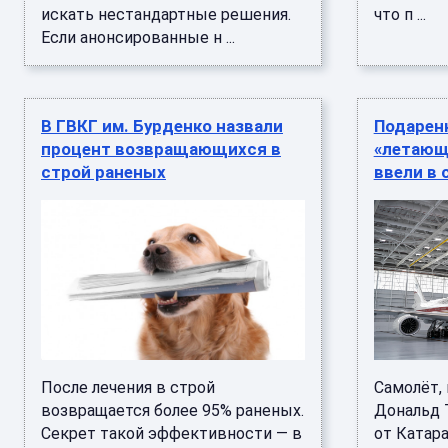
искать нестандартные решения.
что п ...
Если анонсированные н ...
В ГВКГ им. Бурденко назвали
Подарен
процент возвращающихся в
«летающ
строй раненых
ввели в
После лечения в строй
Самолёт,
возвращается более 95% раненых.
Дональд 
Секрет такой эффективности — в
от Катара