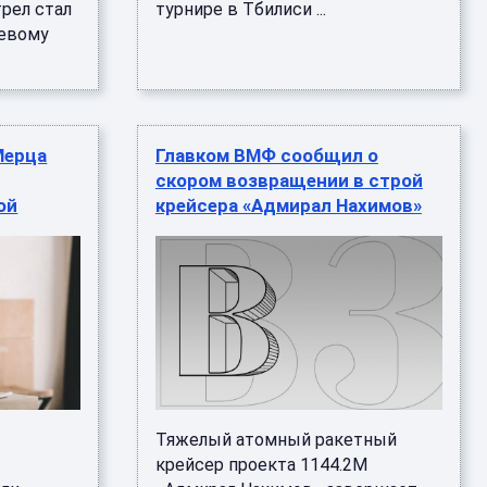
рел стал
турнире в Тбилиси ...
невому
Мерца
Главком ВМФ сообщил о
скором возвращении в строй
ой
крейсера «Адмирал Нахимов»
Тяжелый атомный ракетный
крейсер проекта 1144.2М