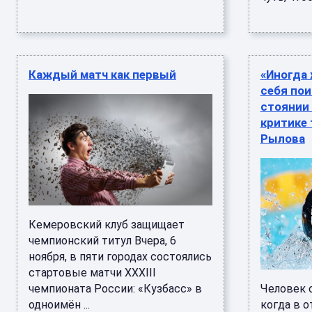
Каждый матч как первый
«Иногда 
себя пои
стоянии 
критике 
Рылова
Кемеровский клуб защищает
чемпионский титул Вчера, 6
ноября, в пяти городах состоялись
стартовые матчи XXXIII
чемпионата России: «Кузбасс» в
Человек 
одноимён ...
когда в 