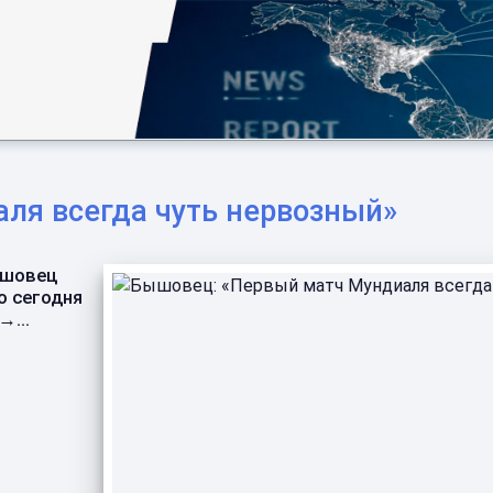
ля всегда чуть нервозный»
ышовец
о сегодня
...