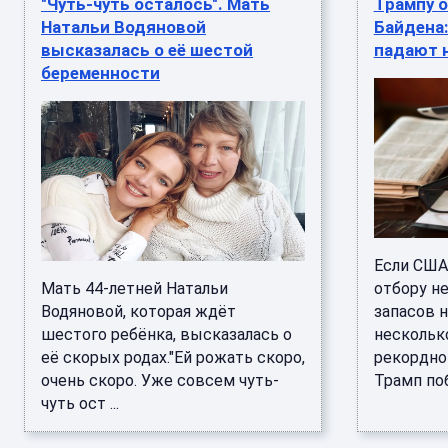
"Чуть-чуть осталось". Мать
Трампу о
Натальи Водяновой
Байдена
высказалась о её шестой
падают 
беременности
Если США
Мать 44-летней Натальи
отбору н
Водяновой, которая ждёт
запасов н
шестого ребёнка, высказалась о
нескольк
её скорых родах."Ей рожать скоро,
рекордно
очень скоро. Уже совсем чуть-
Трамп побь
чуть ост ...