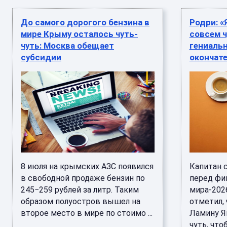
До самого дорогого бензина в
Родри: «
мире Крыму осталось чуть-
совсем ч
чуть: Москва обещает
гениаль
субсидии
окончат
8 июля на крымских АЗС появился
Капитан 
в свободной продаже бензин по
перед фи
245−259 рублей за литр. Таким
мира-202
образом полуостров вышел на
отметил,
второе место в мире по стоимо ...
Ламину Ям
чуть, чтоб