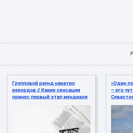
Р
Групповой раунд накатил
«Один п
рекордов // Какие сенсации
– его чу
принес первый этап мундиаля
Севастоп