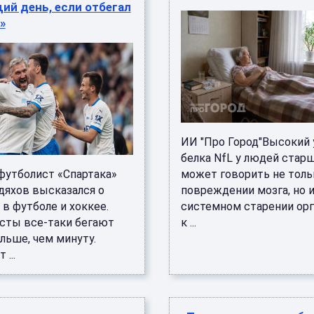
ий день, если отбегал
»
ИИ "Про Город"Высокий
белка NfL у людей старш
утболист «Спартака»
может говорить не толь
дяхов высказался о
повреждении мозга, но и
 в футболе и хоккее.
системном старении ор
сты все-таки бегают
к ...
льше, чем минуту.
...