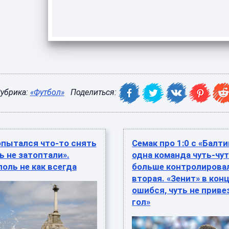
убрика:
«Футбол»
Поделиться:
опытался что-то снять
Семак про 1:0 с «Балти
ть не затоптали».
одна команда чуть-чу
оль не как всегда
больше контролировал
вторая. «Зенит» в конц
ошибся, чуть не приве
гол»