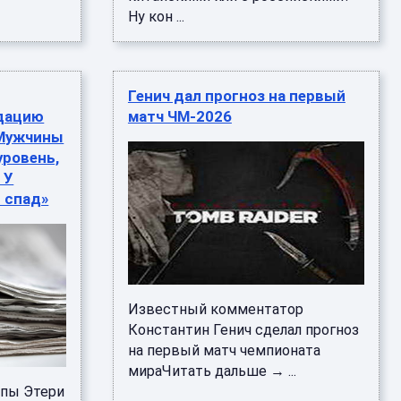
Ну кон ...
Генич дал прогноз на первый
дацию
матч ЧМ-2026
«Мужчины
ровень,
 У
л спад»
Известный комментатор
Константин Генич сделал прогноз
на первый матч чемпионата
мираЧитать дальше → ...
ппы Этери