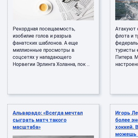
Рекордная посещаемость,
Атакуют 
изобилие голов и разрыв
флота и т
фанатских шаблонов. А еще
федеральн
миллионные просмотры в
туристы 
соцсетях у нападающего
Питера. М
Норвегии Эрлинга Холанна, пок ...
настроени
Альварадо: «Всегда мечтал
Игорь Ле
сыграть матч такого
более эн
масштаба»
хоккей. 
можешь 