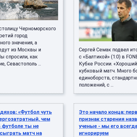
столицу Черноморского
ретий город
ого значения, а
едут из Москвы и
Сергей Семак подвел ит
ы спросили, как
с «Балтикой» (1:0) в FO
е, Севастополь ...
Кубке России. «Хороши
кубковый матч. Много б
единоборств, стандарт
положений, с ...
дяхов: «Футбол чуть
Это начало конца: пер
ергозатратный, чем
признак старения наз
В футболе ты не
ученые - мы его всегд
сыграть матч на
игнорируем