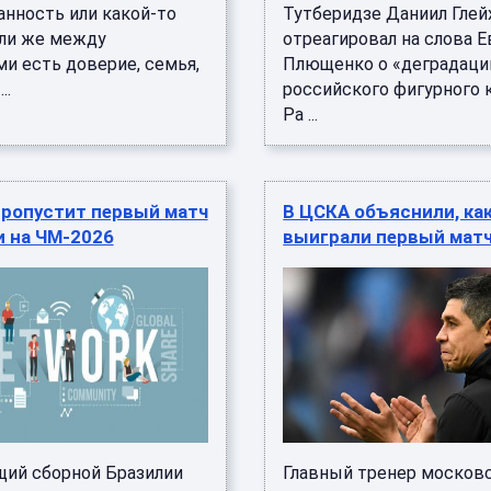
анность или какой‑то
Тутберидзе Даниил Глей
сли же между
отреагировал на слова Е
и есть доверие, семья,
Плющенко о «деградаци
..
российского фигурного к
Ра ...
пропустит первый матч
В ЦСКА объяснили, ка
и на ЧМ-2026
выиграли первый матч
ий сборной Бразилии
Главный тренер москов