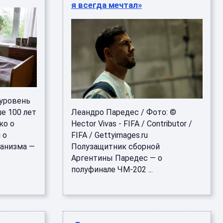
я всегда мечтал»
 уровень
е 100 лет
Леандро Паредес / Фото: ©
ко о
Hector Vivas - FIFA / Contributor /
 о
FIFA / Gettyimages.ru
ганизма —
Полузащитник сборной
Аргентины Паредес — о
полуфинале ЧМ‑202 ...