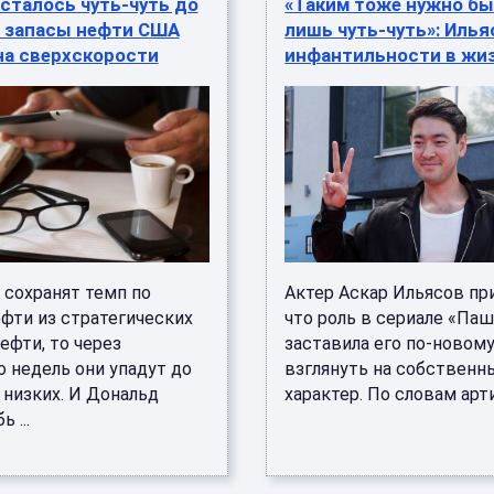
сталось чуть-чуть до
«Таким тоже нужно бы
: запасы нефти США
лишь чуть-чуть»: Илья
на сверхскорости
инфантильности в жи
 сохранят темп по
Актер Аскар Ильясов при
ефти из стратегических
что роль в сериале «Паш
ефти, то через
заставила его по-новом
о недель они упадут до
взглянуть на собственн
 низких. И Дональд
характер. По словам артис
 ...