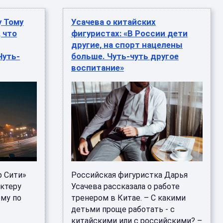
у Тому
Усачева о китайских
 что
фигуристах: «В России дети
другие, на спорт нацелены
Чуть-
больше. Чуть-чуть другое
воспитание»
 Сити»
Российская фигуристка Дарья
актеру
Усачева рассказала о работе
ому по
тренером в Китае. – С какими
детьми проще работать - с
китайскими или с российскими? –