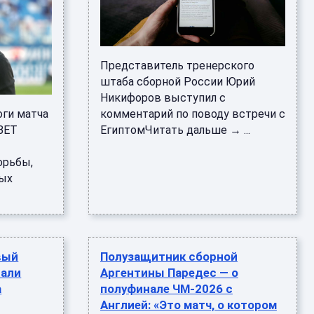
Представитель тренерского
штаба сборной России Юрий
Никифоров выступил с
оги матча
комментарий по поводу встречи с
NBET
ЕгиптомЧитать дальше → ...
й
орьбы,
ных
вый
Полузащитник сборной
вали
Аргентины Паредес — о
а
полуфинале ЧМ‑2026 с
Англией: «Это матч, о котором