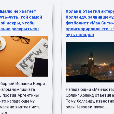
Ямалю не хватает
Холанд ответил актер
уть-чуть, той самой
Холланду, заявившему,
ной искры, чтобы
футболист «Ман Сити»
ельно раскрыться»
проигнорировал его: «
чуть опоздал
сборной Испании Родри
налом чемпионата
Нападающий «Манчестер
6 против Аргентины
Эрлинг Холанд ответил 
 что нападающему
Тому Холланду, известн
аля не хватает чуть-
роли Человек-паука. ...
ы о ...