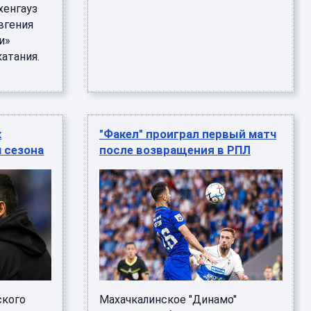
хенгауз
вгения
и»
атания.
к
"Факел" проиграл первый матч
 сезона
после возвращения в РПЛ
ского
Махачкалинское "Динамо"