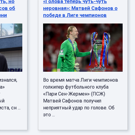
ть, но
«Голова теперь чуть-чуть
сов об
неровная»: Матвей Сафонов о
зни
победе в Лиге чемпионов
знался,
Во время матча Лиги чемпионов
а»
голкипер футбольного клуба
у
«Пари Сен-Жермен» (ПСЖ)
ый
Матвей Сафонов получил
та, сн ...
неприятный удар по голове. Об
это ...