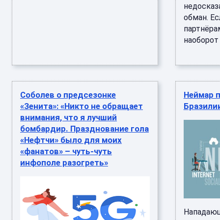
недосказ
обман. Е
партнёрам
наоборот .
Соболев о предсезонке
Неймар 
«Зенита»: «Никто не обращает
Бразили
внимания, что я лучший
бомбардир. Празднование гола
«Нефтчи» было для моих
«фанатов» – чуть-чуть
инфополе разогреть»
Нападающ