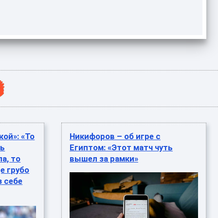
кой»: «То
Никифоров – об игре с
ть
Египтом: «Этот матч чуть
а, то
вышел за рамки»
е грубо
з себе