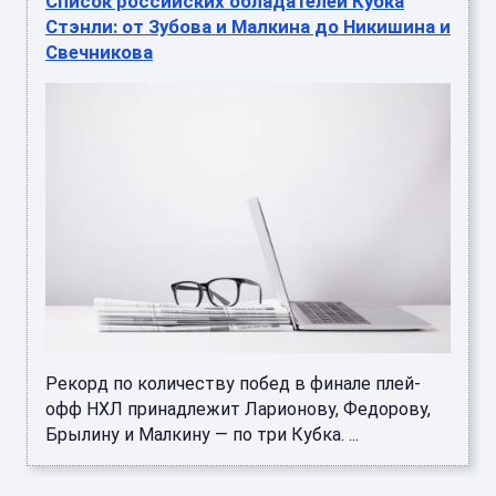
Список российских обладателей Кубка
Стэнли: от Зубова и Малкина до Никишина и
Свечникова
Рекорд по количеству побед в финале плей-
офф НХЛ принадлежит Ларионову, Федорову,
Брылину и Малкину — по три Кубка. ...