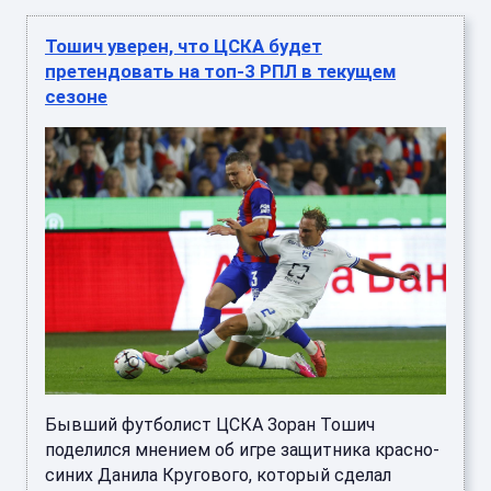
Тошич уверен, что ЦСКА будет
претендовать на топ-3 РПЛ в текущем
сезоне
Бывший футболист ЦСКА Зоран Тошич
поделился мнением об игре защитника красно-
синих Данила Кругового, который сделал