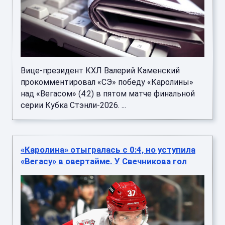
Вице-президент КХЛ Валерий Каменский
прокомментировал «СЭ» победу «Каролины»
над «Вегасом» (4:2) в пятом матче финальной
серии Кубка Стэнли-2026. ...
«Каролина» отыгралась с 0:4, но уступила
«Вегасу» в овертайме. У Свечникова гол