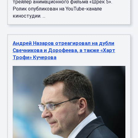
трейлер анимационного фильма «Шрек 5».
Ролик опубликован на YouTube-канале
киностудии. ...
Андрей Назаров отреагировал на дубли
Свечникова и Дорофеева, а также «Харт
Трофи» Кучерова