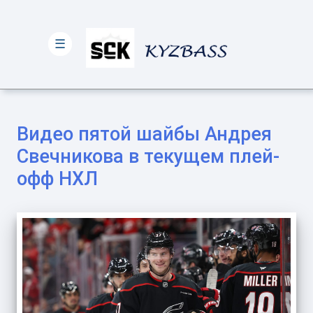
☰
Видео пятой шайбы Андрея
Свечникова в текущем плей-
офф НХЛ