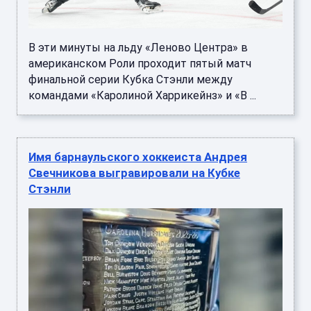
В эти минуты на льду «Леново Центра» в
американском Роли проходит пятый матч
финальной серии Кубка Стэнли между
командами «Каролиной Харрикейнз» и «В ...
Имя барнаульского хоккеиста Андрея
Свечникова выгравировали на Кубке
Стэнли