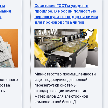
уты
Советские ГОСТы уходят в
рмания
прошлое. В России полностью
к
перезагрузят стандарты химии
для производства чипов
н
Министерство промышленности
рованного
ищет подрядчика для полной
рства:
перезагрузки системы
ить
стандартизации химических
материалов для электронной
компонентной базы. Д ...