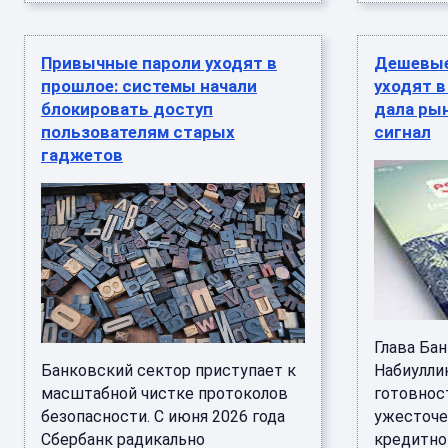
Привычные пароли уходят в
Дешевые
прошлое: системы начали
уходят в
блокировать доступ
дала ры
пользователям старых
сигнал
гаджетов
Глава Ба
Банковский сектор приступает к
Набиулли
масштабной чистке протоколов
готовност
безопасности. С июня 2026 года
ужесточе
Сбербанк радикально
кредитно