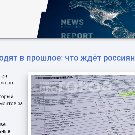
дят в прошлое: что ждёт россиян
лен
скоро
оторый
ментов за
ве,
льные