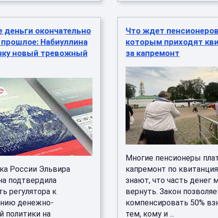
 деньги окончательно
Что ждет пенсионеров
 прошлое: Набиуллина
которым приходят кв
нку новый тревожный
за капремонт
Многие пенсионеры плат
нка России Эльвира
капремонт по квитанция
на подтвердила
знают, что часть денег
ь регулятора к
вернуть. Закон позволяе
нию денежно-
компенсировать 50% вз
й политики на
тем, кому и ...