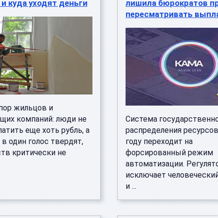
и куда уходят деньги
лишила бюрократов п
пересматривать выпл
пор жильцов и
щих компаний: люди не
Система государственн
атить еще хоть рубль, а
распределения ресурсов
в один голос твердят,
году переходит на
ств критически не
форсированный режим
автоматизации. Регулят
исключает человечески
и ...