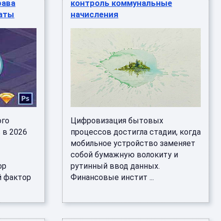
рава
контроль коммунальные
аты
начисления
ого
Цифровизация бытовых
 в 2026
процессов достигла стадии, когда
мобильное устройство заменяет
собой бумажную волокиту и
ор
рутинный ввод данных.
й фактор
Финансовые инстит ...