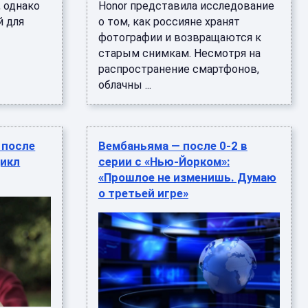
 однако
Honor представила исследование
й для
о том, как россияне хранят
фотографии и возвращаются к
старым снимкам. Несмотря на
распространение смартфонов,
облачны ...
i после
Вембаньяма — после 0-2 в
цикл
серии с «Нью-Йорком»:
«Прошлое не изменишь. Думаю
о третьей игре»