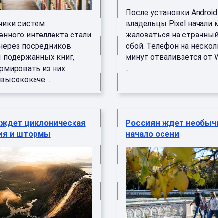
После установки Android
чики систем
владельцы Pixel начали
енного интеллекта стали
жаловаться на странный
 через посредников
сбой. Телефон на нескол
 подержанных книг,
минут отваливается от Wi
рмировать из них
...
ысококаче ...
 ждет циклоническая
Россиян ждет необыч
ия и штормы
начало осени