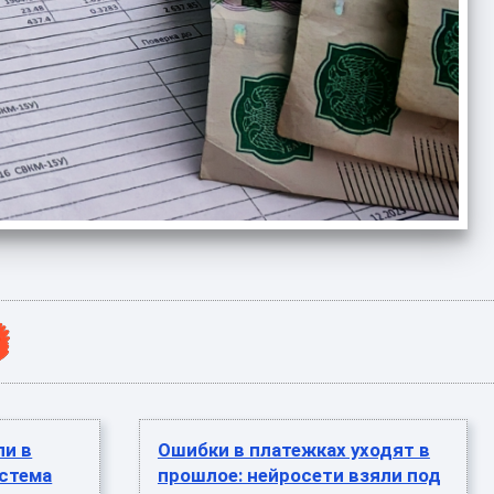
ли в
Ошибки в платежках уходят в
стема
прошлое: нейросети взяли под