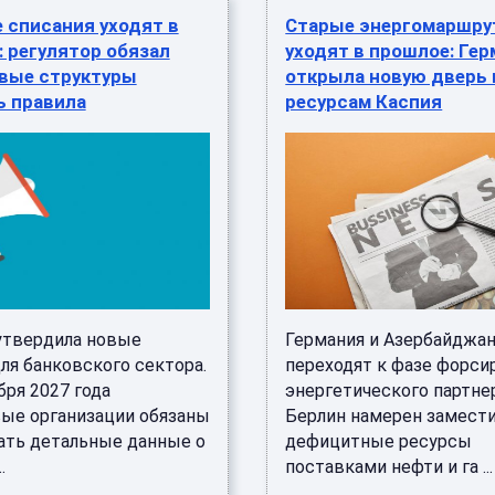
 списания уходят в
Старые энергомаршр
 регулятор обязал
уходят в прошлое: Ге
вые структуры
открыла новую дверь 
ь правила
ресурсам Каспия
утвердила новые
Германия и Азербайджа
ля банковского сектора.
переходят к фазе форси
бря 2027 года
энергетического партне
ые организации обязаны
Берлин намерен замест
ать детальные данные о
дефицитные ресурсы
.
поставками нефти и га ...