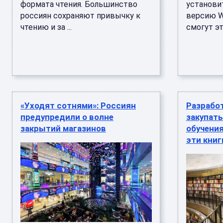
формата чтения. Большинство
установи
россиян сохраняют привычку к
версию W
чтению и за ...
смогут это
«Уходят сотнями»: Россиян
Разработ
предупредили о волне
закупат
закрытий магазинов
обучения
эти кни