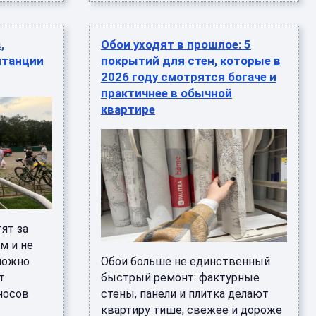
,
Обои уходят в прошлое: 5
итанции
покрытий для стен, которые в
2026 году смотрятся богаче и
практичнее в обычной
квартире
ят за
м и не
 можно
Обои больше не единственный
т
быстрый ремонт: фактурные
носов
стены, панели и плитка делают
квартиру тише, свежее и дороже