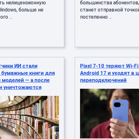
ть нелицензионную
большинства абонентов,
indows, больше не
станет отправной точко
го ...
постепенно ...
чики ИИ стали
Pixel 7-10 теряют Wi‑F
ь бумажные книги для
Android 17 и уходят в 
 моделей — а после
переподключений
ги уничтожаются