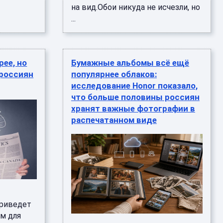
на вид.Обои никуда не исчезли, но
...
рее, но
Бумажные альбомы всё ещё
 россиян
популярнее облаков:
исследование Honor показало,
что больше половины россиян
хранят важные фотографии в
распечатанном виде
приведет
м для