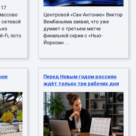
 17
 массово
Центровой «Сан-Антонио» Виктор
 сетевой
Вембаньяма заявил, что уже
ько
думает о третьем матче
‑Fi, пото
финальной серии с «Нью-
Йорком». ...
ное
Перед Новым годом россиян
ждёт только три рабочих дня