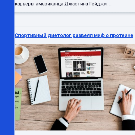
карьеры американца Джастина Гейджи. ...
Спортивный диетолог развеял миф о протеине