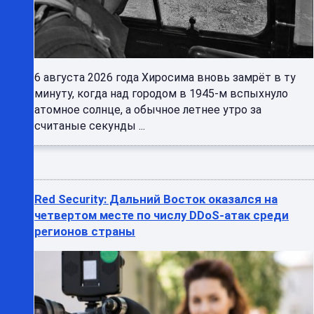
6 августа 2026 года Хиросима вновь замрёт в ту
минуту, когда над городом в 1945-м вспыхнуло
атомное солнце, а обычное летнее утро за
считаные секунды ...
Red Security: Дальний Восток оказался на
четвертом месте по числу DDoS-атак среди
регионов страны