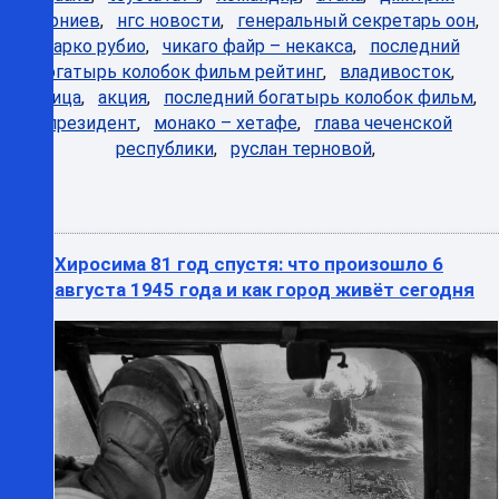
губерниев
,
нгс новости
,
генеральный секретарь оон
,
марко рубио
,
чикаго файр – некакса
,
последний
богатырь колобок фильм рейтинг
,
владивосток
,
зарница
,
акция
,
последний богатырь колобок фильм
,
президент
,
монако – хетафе
,
глава чеченской
республики
,
руслан терновой
,
Хиросима 81 год спустя: что произошло 6
августа 1945 года и как город живёт сегодня