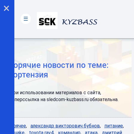
×
☰
Горячие новости по теме:
гортензия
При использовании материалов с сайта,
гиперссылка на sledcom-kuzbass.ru обязательна.
Горячее
,
александр викторович бубнов
,
питание
,
quake
,
toyota rav4
,
командир
,
атака
,
дмитрий