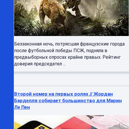
Беззаконная ночь, потрясшая французские города
после футбольной победы ПСЖ, подняла в
предвыборных опросах крайне правых. Рейтинг
доверия председател ...
Второй номер на первых ролях // Жордан
Барделля собирает большинство для Марин
Ле Пен