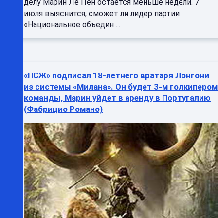
делу Марин Ле Пен остается меньше недели. 7
июля выяснится, сможет ли лидер партии
«Национальное объедин ...
«ПСЖ» подписал 18-летнего вратаря Лонгони
из системы «Милана». Он будет 3-м голкипером
команды, Марин уйдет в аренду в Португалию
(Фабрицио Романо)