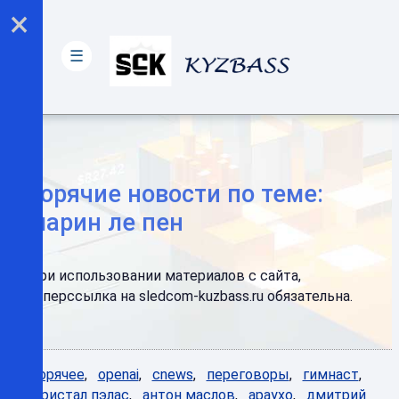
×
☰
Горячие новости по теме:
марин ле пен
При использовании материалов с сайта,
гиперссылка на sledcom-kuzbass.ru обязательна.
Горячее
,
openai
,
cnews
,
переговоры
,
гимнаст
,
кристал пэлас
,
антон маслов
,
араухо
,
дмитрий