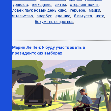
журавлев
,
выходные
,
литва
,
стерлинг поинт
,
человек паук новый день кино
,
гербера
,
майкл
,
строительство
,
авербух
,
едешко
,
8 августа
,
нато
,
бохум герта прогноз
,
Марин Ле Пен: Я буду участвовать в
президентских выборах