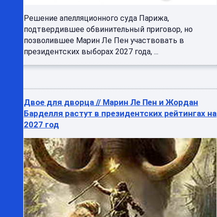
Решение апелляционного суда Парижа,
подтвердившее обвинительный приговор, но
позволившее Марин Ле Пен участвовать в
президентских выборах 2027 года, ...
Двое для дворца // Марин Ле Пен и Жордан
Барделля растут в президентских рейтингах на
2027 год