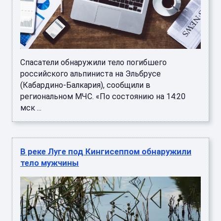
Спасатели обнаружили тело погибшего
российского альпиниста на Эльбрусе
(Кабардино-Балкария), сообщили в
региональном МЧС. «По состоянию на 14:20
мск ...
В реке Луге под Кингисеппом обнаружили
тело мужчины