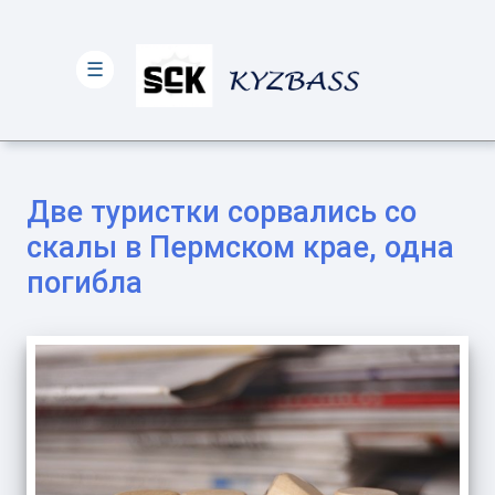
☰
Две туристки сорвались со
скалы в Пермском крае, одна
погибла