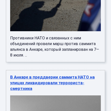
Противники НАТО и связанных с ним
объединений провели марш против саммита
альянса в Анкаре, который запланирован на 7—
8 июля. ...
В Анкаре в преддверии саммита НАТО на
улицах ликвидировали террориста-
смертника