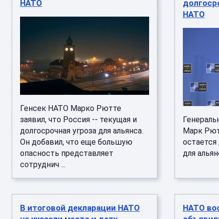
НАТО
долгоср
НАТО
Генсек НАТО Марко Рютте
заявил, что Россия -- текущая и
Генераль
долгосрочная угроза для альянса.
Марк Рют
Он добавил, что еще большую
остается
опасность представляет
для альянса
сотруднич ...
В итоговой декларации НАТО
НАТО во