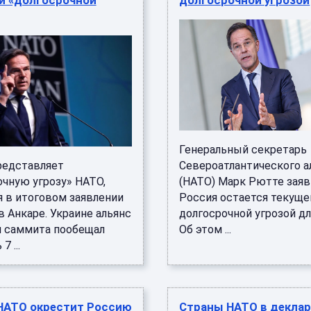
и «долгосрочной
долгосрочной угрозой
Генеральный секретарь
редставляет
Североатлантического а
очную угрозу» НАТО,
(НАТО) Марк Рютте заяви
я в итоговом заявлении
Россия остается текуще
 Анкаре. Украине альянс
долгосрочной угрозой дл
м саммита пообещал
Об этом ...
 ...
НАТО окрестит Россию
Страны НАТО в декла