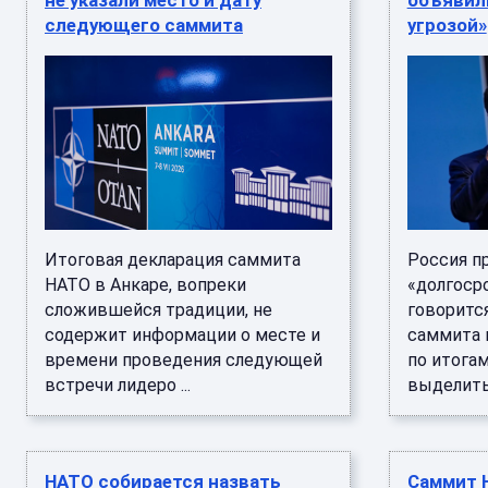
не указали место и дату
объявил
следующего саммита
угрозой»
Итоговая декларация саммита
Россия п
НАТО в Анкаре, вопреки
«долгоср
сложившейся традиции, не
говоритс
содержит информации о месте и
саммита в
времени проведения следующей
по итога
встречи лидеро ...
выделить 7
НАТО собирается назвать
Саммит 