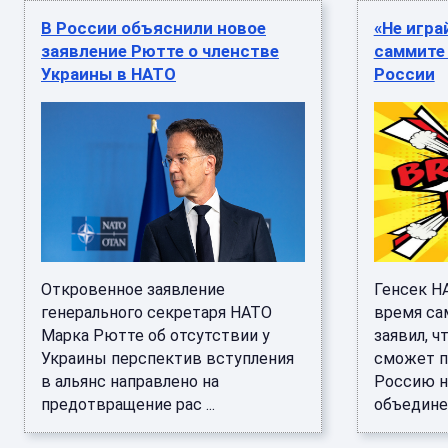
В России объяснили новое
«Не игра
заявление Рютте о членстве
саммите
Украины в НАТО
России
Откровенное заявление
Генсек Н
генерального секретаря НАТО
время са
Марка Рютте об отсутствии у
заявил, ч
Украины перспектив вступления
сможет п
в альянс направлено на
Россию н
предотвращение рас ...
объединен