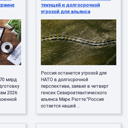
краине
текущей и долгосрочной
угрозой для альянса
Россия останется угрозой для
70 млрд
НАТО в долгосрочной
одготовку
перспективе, заявил в четверг
гам 2026
генсек Североатлантического
 военной
альянса Марк Рютте."Россия
остается нашей ...