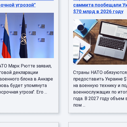
очной угрозой"
саммита пообещали У
$70 млрд в 2026 году
АТО Марк Рютте заявил,
оговой декларации
Страны НАТО обязуются
военного блока в Анкаре
предоставить Украине $
новь будет упомянута
на военную технику и п
срочная угроза". Его ...
военнослужащих по ито
года. В 2027 году объем
пом ...