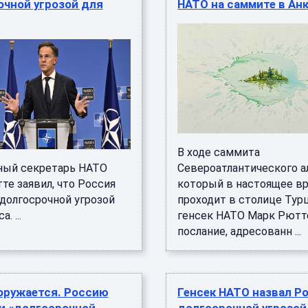
очной угрозой для
НАТО на саммите в Ан
В ходе саммита
ный секретарь НАТО
Североатлантического а
те заявил, что Россия
который в настоящее в
 долгосрочной угрозой
проходит в столице Турц
. ...
генсек НАТО Марк Рютт
послание, адресованн ...
оружается. Россию
Генсек НАТО назвал Р