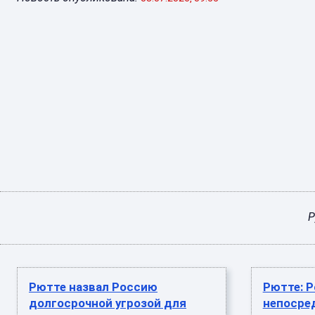
Р
Рютте назвал Россию
Рютте: Р
долгосрочной угрозой для
непосре