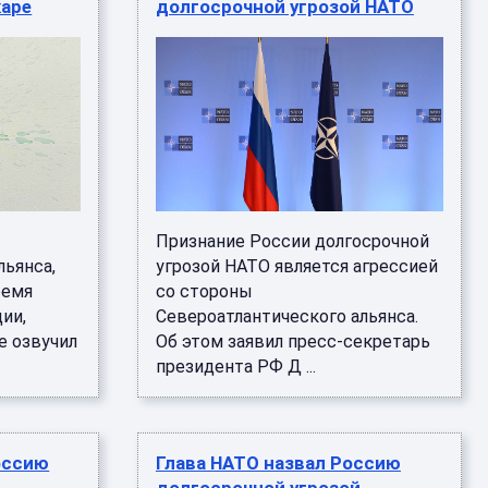
каре
долгосрочной угрозой НАТО
Признание России долгосрочной
льянса,
угрозой НАТО является агрессией
ремя
со стороны
ии,
Североатлантического альянса.
е озвучил
Об этом заявил пресс-секретарь
президента РФ Д ...
оссию
Глава НАТО назвал Россию