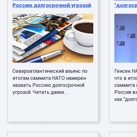
Россию долгосрочной угрозой
"долгоср
Североатлантический альянс по
Генсек Н
итогам саммита НАТО намерен
что в ит
назвать Россию долгосрочной
саммита 
угрозой. Читать далее ...
Россия в
как "долго