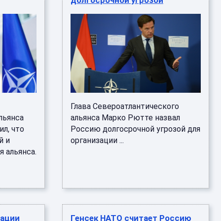
долгосрочной угрозой
Глава Североатлантического
льянса
альянса Марко Рютте назвал
л, что
Россию долгосрочной угрозой для
й и
организации ...
я альянса.
рации
Генсек НАТО считает Россию