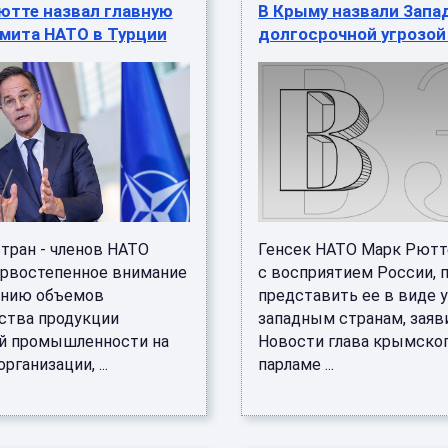
ютте назвал главную
В Крыму назвали Запа
мита НАТО в Турции
долгосрочной угрозой
тран - членов НАТО
Генсек НАТО Марк Рютт
ервостепенное внимание
с восприятием России, 
анию объемов
представить ее в виде 
ства продукции
западным странам, заяв
й промышленности на
Новости глава крымско
рганизации, ...
парламе ...