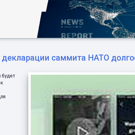
 декларации саммита НАТО долго
я будет
ек
для