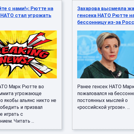
йте с нами!»: Рютте на
Захарова высмеяла ж
 НАТО стал угрожать
генсека НАТО Рютте н
бессонницу из-за Рос
АТО Марк Рютте во
Ранее генсек НАТО Мар
ммита угрожающе
пожаловался на бессонн
то якобы альянс никто не
постоянных мыслей о
обедить и призвал
«российской угрозе». ...
е играть с
ием. Читать ...