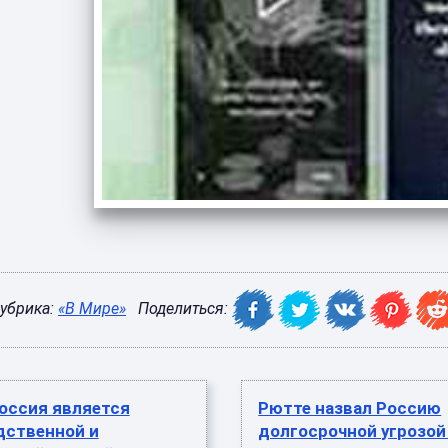
убрика:
«В Мире»
Поделиться:
оссия является
Рютте назвал Россию
дственной и
долгосрочной угрозой