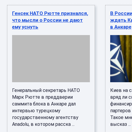
Генсек НАТО Рютте признался,
В России
что мысли о России не дают
ждать К
ему уснуть
в Анкаре
Генеральный секретарь НАТО
Киев на 
Марк Рютте в преддверии
вряд ли 
саммита блока в Анкаре дал
финансир
интервью турецкому
партеров
государственному агентству
Такое мн
Anadolu, в котором расска ...
высказ ...