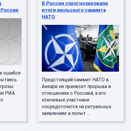
д
В России спрогнозировали
 России
итоги июльского саммита
НАТО
е ошибся
пытаясь
Предстоящий саммит НАТО в
угрозы
Анкаре не принесет прорыва в
ил РИА
отношениях с Россией, а его
го
ключевые участники
сосредоточатся на ритуальных
заявлениях и попыт ...