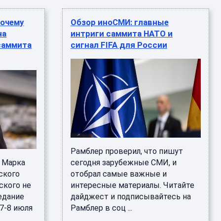
почему
Обзор иноСМИ: главные
на
интриги саммита НАТО и
саммита
сигнал FIFA для России
Рамблер проверил, что пишут
 Марка
сегодня зарубежные СМИ, и
ского
отобрал самые важные и
ского не
интересные материалы. Читайте
едание
дайджест и подписывайтесь на
7-8 июля
Рамблер в соц ...