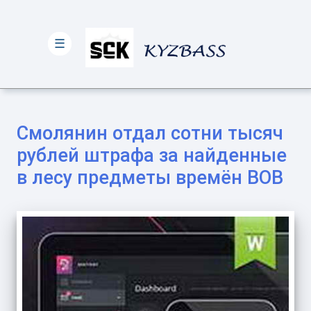
☰
Смолянин отдал сотни тысяч
рублей штрафа за найденные
в лесу предметы времён ВОВ