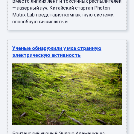
Вместо липких лент и токсичных распылителей
— лазерный луч. Китайский стартап Photon
Matrix Lab представил компактную систему,
способную вычислять и ...
Ученые обнаружили у мха странную
электрическую активность
Британский ученый Эндрю Адамацки из