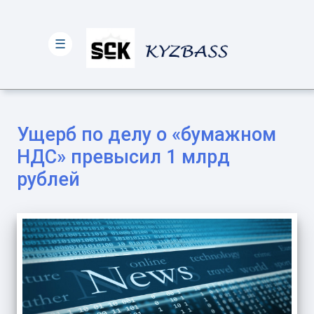
☰
Ущерб по делу о «бумажном
НДС» превысил 1 млрд
рублей