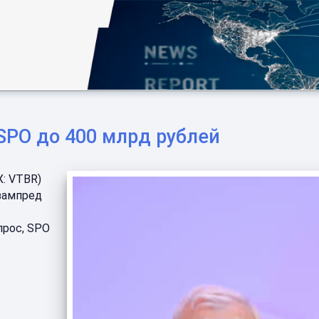
SPO до 400 млрд рублей
: VTBR)
 зампред
прос, SPO