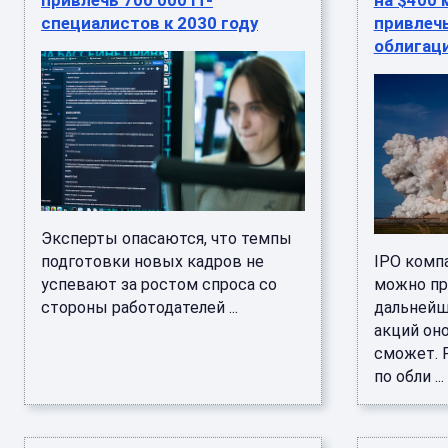
привлечь 700 000 IT-
на $400 
специалистов к 2030 году
привлечь
облигац
Эксперты опасаются, что темпы
подготовки новых кадров не
IPO комп
успевают за ростом спроса со
можно пр
стороны работодателей ...
дальнейш
акций оно
сможет. 
по обли ...