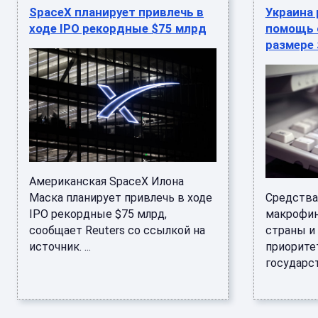
SpaceX планирует привлечь в
Украина
ходе IPO рекордные $75 млрд
помощь 
размере 
Американская SpaceX Илона
Маска планирует привлечь в ходе
Средства
IPO рекордные $75 млрд,
макрофин
сообщает Reuters со ссылкой на
страны и
источник. ...
приорите
государст