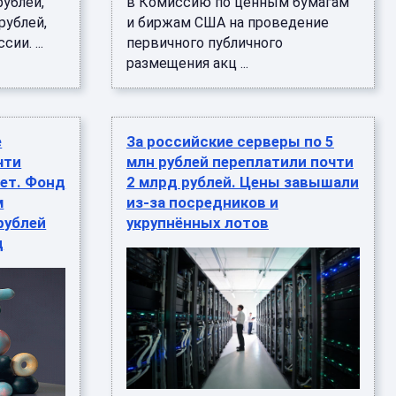
рублей,
в Комиссию по ценным бумагам
 рублей,
и биржам США на проведение
ии. ...
первичного публичного
размещения акц ...
е
За российские серверы по 5
чти
млн рублей переплатили почти
ет. Фонд
2 млрд рублей. Цены завышали
м
из-за посредников и
рублей
укрупнённых лотов
д