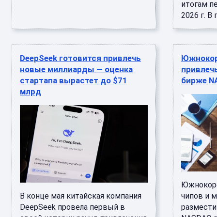
итогам п
2026 г. В 
DeepSeek готовится привлечь
Южнокоре
новые миллиарды — оценка
привлечь
стартапа вырастет до $71
бирже N
млрд
Южнокоре
В конце мая китайская компания
чипов и м
DeepSeek провела первый в
размести