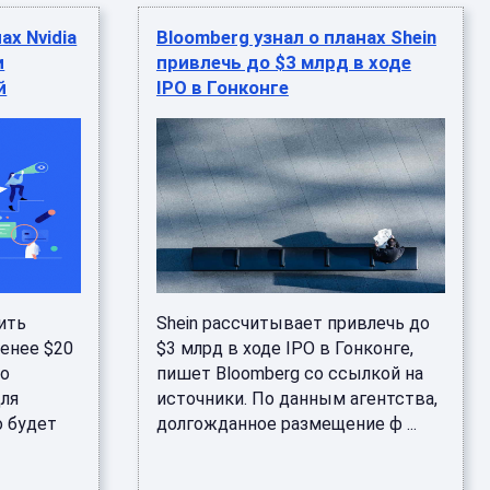
ах Nvidia
Bloomberg узнал о планах Shein
и
привлечь до $3 млрд в ходе
й
IPO в Гонконге
ить
Shein рассчитывает привлечь до
менее $20
$3 млрд в ходе IPO в Гонконге,
со
пишет Bloomberg со ссылкой на
Для
источники. По данным агентства,
о будет
долгожданное размещение ф ...