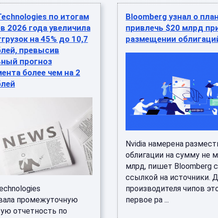
 Technologies по итогам
Bloomberg узнал о план
в 2026 года увеличила
привлечь $20 млрд пр
грузок на 45% до 10,7
размещении облигаци
блей, превысив
ьный прогноз
нта более чем на 2
блей
Nvidia намерена размест
облигации на сумму не 
млрд, пишет Bloomberg 
ссылкой на источники. 
Technologies
производителя чипов эт
вала промежуточную
первое ра ...
ую отчетность по