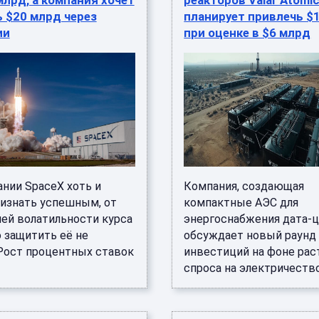
млрд, а компания хочет
реакторов Valar Atomi
 $20 млрд через
планирует привлечь $
ии
при оценке в $6 млрд
ании SpaceX хоть и
Компания, создающая
изнать успешным, от
компактные АЭС для
ей волатильности курса
энергоснабжения дата-ц
 защитить её не
обсуждает новый раунд
Рост процентных ставок
инвестиций на фоне рас
спроса на электричество д