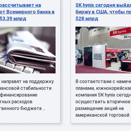
 рассчитывает на
SK hynix сегодня выйд
от Всемирного банка в
биржу в США, чтобы п
$3,39 млрд
$28 млрд
 направят на поддержку
В соответствии с наме
ансовой стабильности
планами, южнокорейска
 финансирование
компания SK hynix сегод
тных расходов
осуществить вторичное
венного бюджета ...
размещение акций на
американской торговой ..