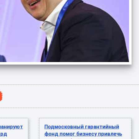
планируют
Подмосковный гарантийный
лрд
фонд помог бизнесу привлечь