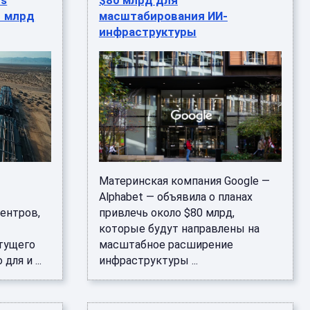
cs
$80 млрд для
1 млрд
масштабирования ИИ-
инфраструктуры
Материнская компания Google —
Alphabet — объявила о планах
ентров,
привлечь около $80 млрд,
которые будут направлены на
тущего
масштабное расширение
ля и ...
инфраструктуры ...