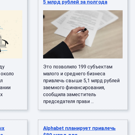
5 млрд рублей за полгода
ду
Это позволило 199 субъектам
 около
малого и среднего бизнеса
ил
привлечь свыше 5,1 млрд рублей
пании
заемного финансирования,
ах
сообщила заместитель
председателя прави ...
ых
Alphabet планирует привлечь