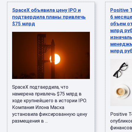
SpaceX объявила цену IPO и
Positive
подтвердила планы привлечь
6 месяце
$75 млрд
объем от
млрд ру
изначал
менеджме
млрд ру
SpaceX подтвердила, что
намерена привлечь $75 млрд в
ходе крупнейшего в истории IPO.
Компания Илона Маска
установила фиксированную цену
Positive 
размещения в ...
опублико
финансов