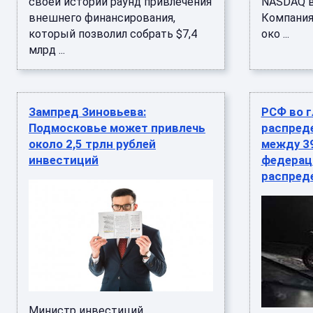
своей истории раунд привлечения
NASDAQ в
внешнего финансирования,
Компания
который позволил собрать $7,4
око ...
млрд ...
Зампред Зиновьева:
РСФ во 
Подмосковье может привлечь
распреде
около 2,5 трлн рублей
между 3
инвестиций
федерац
распред
Министр инвестиций,