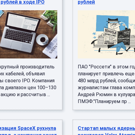
 рублей в ходе IPO
рублей
 крупный производитель
ПАО "Россети" в этом го
х кабелей, объявил
планирует привлечь еще
ы своего IPO. Компания
480 млрд рублей, сообщ
ла диапазон цен 100–130
журналистам глава ком
 акцию и рассчитыв ...
Андрей Рюмин в кулуар
ПМЭФ."Планируем пр ...
зация SpaceX рухнула
Стартап малых ядерн