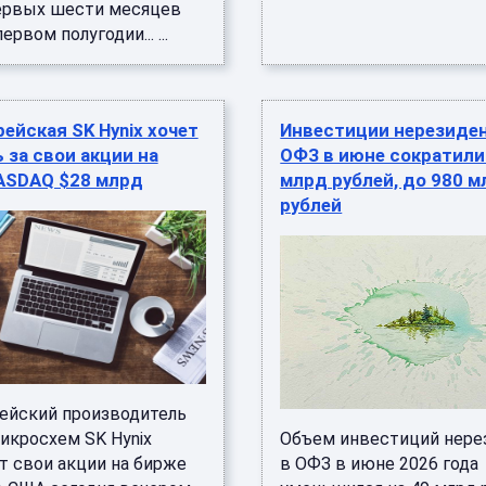
ервых шести месяцев
первом полугодии... ...
йская SK Hynix хочет
Инвестиции нерезиден
 за свои акции на
ОФЗ в июне сократили
ASDAQ $28 млрд
млрд рублей, до 980 
рублей
йский производитель
икросхем SK Hynix
Объем инвестиций нере
т свои акции на бирже
в ОФЗ в июне 2026 года