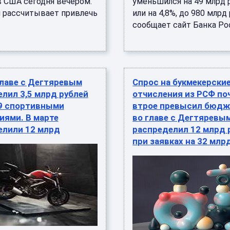
 США сегодня вечером.
уменьшился на 49 млрд 
 рассчитывает привлечь
или на 4,8%, до 980 млрд
сообщает сайт Банка Росс
главе с Дегтяревым
Спрос на букмекерски
лил 3,5 млрд рублей
отчисления из РСФ по
9 спортивными
втрое превысил бюдж
иями. В марте
во главе с Дегтяревы
елили 12 млрд
распределил 12 млрд 
при заявках на 32 млр