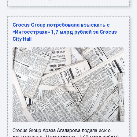
Crocus Group потребовала взыскать с
«Ингосстраха» 1,7 млрд рублей за Crocus
City Hall
Crocus Group Араза Агаларова подала иск о