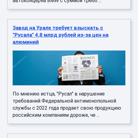
автоконцерна BMW с суммой требо ...
Завод на Урале требует взыскать с
"Русала" 4,8 млрд рублей из-за цен на
алюминий
По мнению истца, "Русал" в нарушение
требований Федеральной антимонопольной
службы с 2022 года продает свою продукцию
российским компаниям дороже, че ...