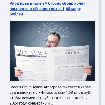
Риск предъявлен // Crocus Group хочет
взыскать с «Ингосстраха» 1,68 млрд
рублей
Crocus Group Араза Агаларова пытается через
суд взыскать с «Ингосстраха» 1,68 млрд руб.,
чтобы возместить убытки за сгоревший в
2024 году концертный ...