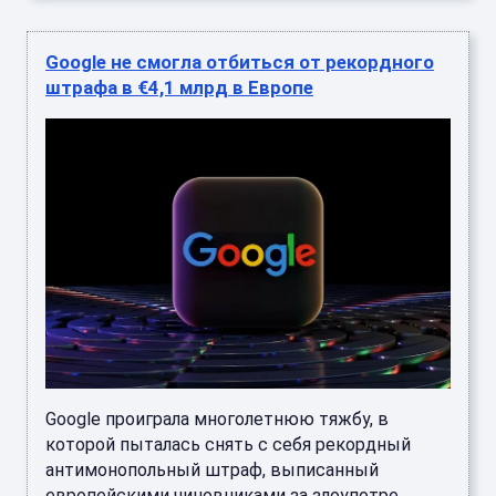
Google не смогла отбиться от рекордного
штрафа в €4,1 млрд в Европе
Google проиграла многолетнюю тяжбу, в
которой пыталась снять с себя рекордный
антимонопольный штраф, выписанный
европейскими чиновниками за злоупотре ...