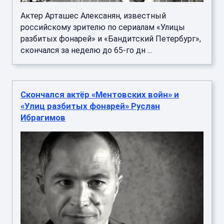
Актер Арташес Алексанян, известный
российскому зрителю по сериалам «Улицы
разбитых фонарей» и «Бандитский Петербург»,
скончался за неделю до 65-го дн ...
Скончался актёр «Ментовских войн» и
«Улиц разбитых фонарей» Руслан
Ибрагимов