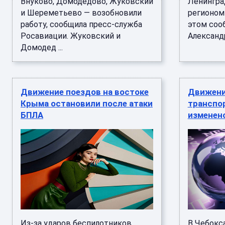
Внуково, Домодедово, Жуковский
Ленингра
и Шереметьево — возобновили
регионом 
работу, сообщила пресс-служба
этом соо
Росавиации. Жуковский и
Александр
Домодед ...
Движение поездов на востоке
Движени
Крыма остановили после атаки
транспо
БПЛА
изменено
Из-за ударов беспилотников
В Чебокса