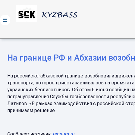
☰
На границе РФ и Абхазии возоб
На российско-абхазской границе возобновили движен
транспорта, которое приостанавливалось на время ата
украинских беспилотников. Об этом 6 июня сообщил н
погрануправления Службы госбезопасности республик
Латипов. «В рамках взаимодействия с российской ст
принимаем решение.
Сообщает источник:
regnum.ru