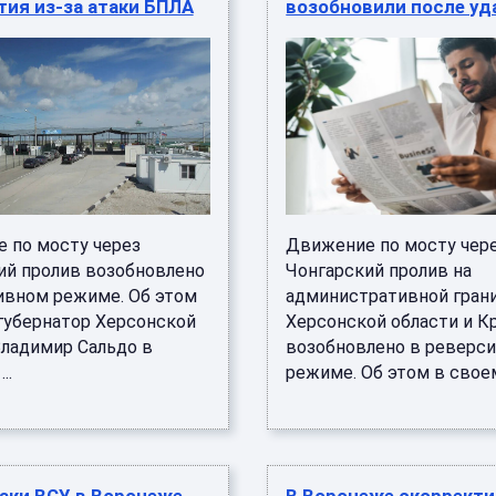
ия из-за атаки БПЛА
возобновили после уд
 по мосту через
Движение по мосту чер
ий пролив возобновлено
Чонгарский пролив на
ивном режиме. Об этом
административной гран
губернатор Херсонской
Херсонской области и 
Владимир Сальдо в
возобновлено в реверс
..
режиме. Об этом в своем 