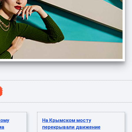
кому
На Крымском мосту
ма
перекрывали движение