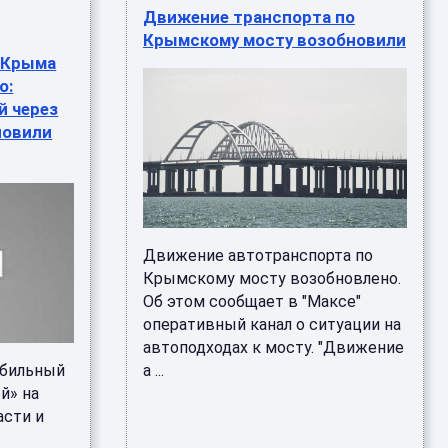
Движение транспорта по
Крымскому мосту возобновили
 Крыма
о:
й через
новили
Движение автотранспорта по
Крымскому мосту возобновлено.
Об этом сообщает в "Максе"
оперативный канал о ситуации на
автоподходах к мосту. "Движение
обильный
а ...
й» на
асти и