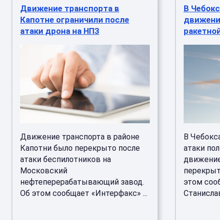
Движение транспорта в
В Чебок
Капотне ограничили после
движени
атаки дрона на НПЗ
ракетной
Движение транспорта в районе
В Чебокс
Капотни было перекрыто после
атаки по
атаки беспилотников на
движение
Московский
перекрыт
нефтеперерабатывающий завод.
этом соо
Об этом сообщает «Интерфакс» ...
Станислав 