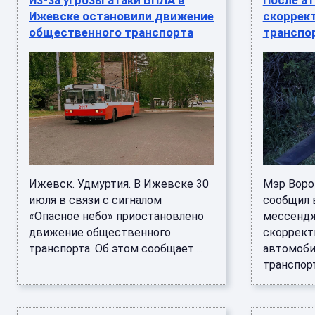
Из-за угрозы атаки БПЛА в
После ат
Ижевске остановили движение
скоррек
общественного транспорта
транспо
Ижевск. Удмуртия. В Ижевске 30
Мэр Воро
июля в связи с сигналом
сообщил 
«Опасное небо» приостановлено
мессендже
движение общественного
скоррект
транспорта. Об этом сообщает ...
автомоби
транспорта