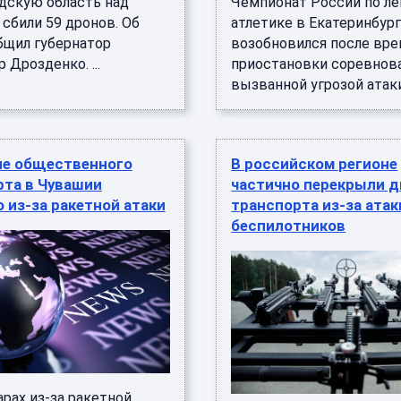
дскую область над
Чемпионат России по ле
сбили 59 дронов. Об
атлетике в Екатеринбур
бщил губернатор
возобновился после вр
 Дрозденко. ...
приостановки соревнова
вызванной угрозой атаки 
е общественного
В российском регионе
рта в Чувашии
частично перекрыли 
 из-за ракетной атаки
транспорта из-за атак
беспилотников
рах из-за ракетной