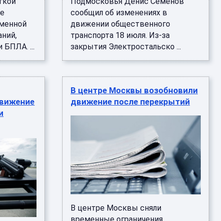
гкой
Подмосковья Денис Семенов
ге
сообщил об изменениях в
еменной
движении общественного
ний,
транспорта 18 июля. Из-за
БПЛА. ...
закрытия Электростальско ...
В центре Москвы возобновили
движение
движение после перекрытий
и
В центре Москвы сняли
временные ограничения