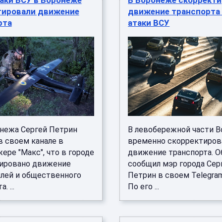
аки ВСУ в Воронеже
В Воронеже скоррект
тировали движение
движение транспорта
рта
атаки ВСУ
нежа Сергей Петрин
В левобережной части 
в своем канале в
временно скорректиров
ре "Макс", что в городе
движение транспорта. О
ировано движение
сообщил мэр города Сер
лей и общественного
Петрин в своем Telegram
. ...
По его ...