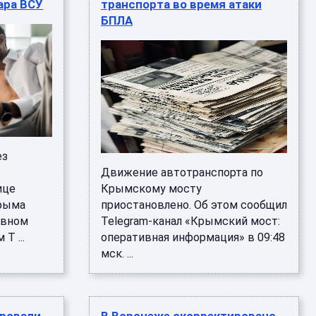
ара ВСУ
транспорта во время атаки
БПЛА
ез
Движение автотранспорта по
ице
Крымскому мосту
Крыма
приостановлено. Об этом сообщил
ивном
Telegram-канал «Крымский мост:
T ...
оперативная информация» в 09:48
мск. ...