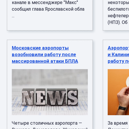
канале в мессенджере "Макс"
некоторы
сообщил глава Ярославской обла
беспилот
...
нефтепер
(НПЗ). Об э
Московские аэропорты
Аэропорт
возобновили работу после
и Калин
массированной атаки БПЛА
работу п
Четыре столичных аэропорта —
За время