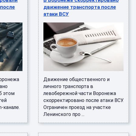
ировали
В Воронеже скорректировано
 после
движение транспорта после
атаки ВСУ
Воронежа
Движение общественного и
ано
личного транспорта в
б этом
левобережной части Воронежа
гей
скорректировано после атаки ВСУ.
-канале.
Ограничен проезд на участке
Ленинского про ...