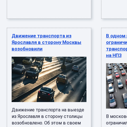
Движение транспорта из
В одном
Ярославля в сторону Москвы
огранич
возобновили
транспор
на НПЗ
Движение транспорта на выезде
из Ярославля в сторону столицы
В москов
возобновлено. Об этом в своем
ограничи