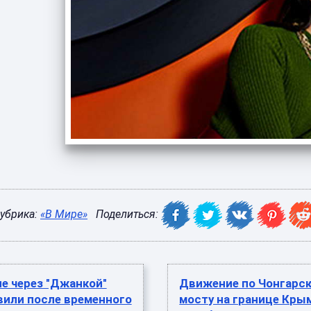
убрика:
«В Мире»
Поделиться:
е через "Джанкой"
Движение по Чонгарс
вили после временного
мосту на границе Кры