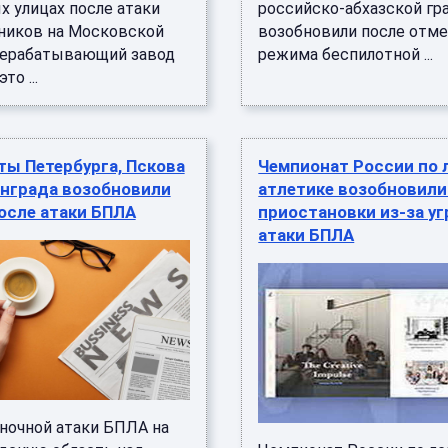
х улицах после атаки
российско-абхазской гр
ников на Московской
возобновили после отм
ерабатывающий завод
режима беспилотной ...
то ...
ы Петербурга, Пскова
Чемпионат России по 
инграда возобновили
атлетике возобновили
осле атаки БПЛА
приостановки из-за у
атаки БПЛА
 ночной атаки БПЛА на