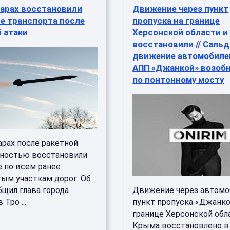
сарах восстановили
Движение через пункт
е транспорта после
пропуска на границе
 атаки
Херсонской области и
восстановили // Сальд
движение автомобиле
АПП «Джанкой» возоб
по понтонному мосту
арах после ракетной
лностью восстановили
 по всем ранее
ым участкам дорог. Об
бщил глава города
Движение через автом
Тро ...
пункт пропуска «Джанко
границе Херсонской обл
Крыма восстановлено в