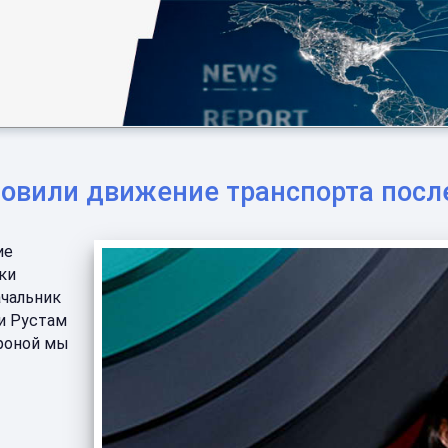
новили движение транспорта посл
ие
ки
ачальник
и Рустам
ороной мы