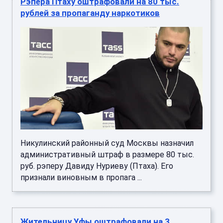
Рэпера Птаху оштрафовали на 80 тыс.
рублей за пропаганду наркотиков
Никулинский районный суд Москвы назначил
административный штраф в размере 80 тыс.
руб. рэперу Давиду Нуриеву (Птаха). Его
признали виновным в пропага ...
Жительницу Уфы оштрафовали на 3