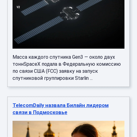
Масса каждого cпутника Gen3 — около двух
тоннSpaceX подала в Федеральную комиссию
по связи США (FCC) заявку на запуск
спутниковой группировки Starlin ...
TelecomDaily назвала Билайн лидером
связи в Подмосковье