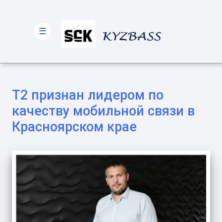
☰
Т2 признан лидером по
качеству мобильной связи в
Красноярском крае