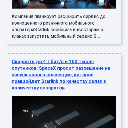
Компания планирует расширить сервис до
полноценного розничного мобильного
оператораStarlink сообщила инвесторам о
планах запустить мобильный сервис S ...
Скорость до 4 Тбит/с и 100 тысяч
спутников: SpaceX просит разрешение на
запуск нового созвездия, которое
превзойдет Starlink по качеству связи и
количеству аппаратов