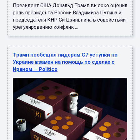
Президент США Дональд Трамп высоко оценил
роль президента России Владимира Путина и
председателя КНР Си Цзиньпина в содействии
урегулированию конфлик ...
Трамп пообещал лидерам G7 уступки по
Украине взамен на помощь по сделке с
Ираном — Politico