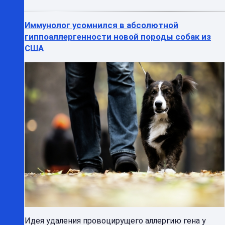
Иммунолог усомнился в абсолютной
гиппоаллергенности новой породы собак из
США
Идея удаления провоцирущего аллергию гена у