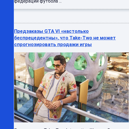
федерации футбола ...
Предзаказы GTA VI «настолько
беспрецедентны», что Take-Two не может
спрогнозировать продажи игры