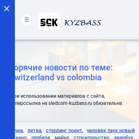
×
☰
Горячие новости по теме:
switzerland vs colombia
При использовании материалов с сайта,
гиперссылка на sledcom-kuzbass.ru обязательна.
Горячее
,
литва
,
стерлинг поинт
,
человек паук новый
день кино
,
гербера
,
майкл
,
строительство
,
авербух
,