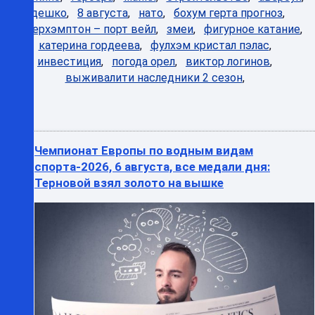
едешко
,
8 августа
,
нато
,
бохум герта прогноз
,
вулверхэмптон – порт вейл
,
змеи
,
фигурное катание
,
катерина гордеева
,
фулхэм кристал пэлас
,
инвестиция
,
погода орел
,
виктор логинов
,
выживалити наследники 2 сезон
,
Чемпионат Европы по водным видам
спорта-2026, 6 августа, все медали дня:
Терновой взял золото на вышке