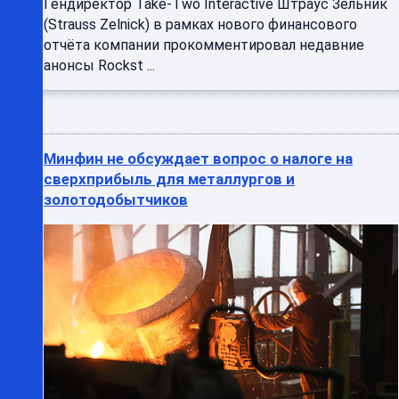
Гендиректор Take-Two Interactive Штраус Зельник
(Strauss Zelnick) в рамках нового финансового
отчёта компании прокомментировал недавние
анонсы Rockst ...
Минфин не обсуждает вопрос о налоге на
сверхприбыль для металлургов и
золотодобытчиков