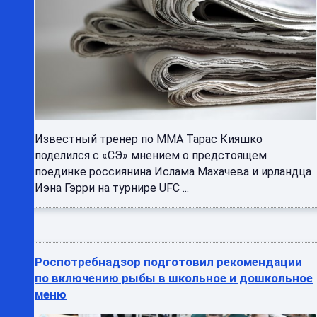
Известный тренер по ММА Тарас Кияшко
поделился с «СЭ» мнением о предстоящем
поединке россиянина Ислама Махачева и ирландца
Иэна Гэрри на турнире UFC ...
Роспотребнадзор подготовил рекомендации
по включению рыбы в школьное и дошкольное
меню