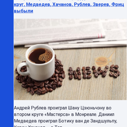
круг, Медведев, Хачанов, Рублев, Зверев, Фриц
выбыли
Андрей Рублев проиграл Шану Цзюньчэну во
втором круге «Мастерса» в Монреале. Даниил
Медведев проиграл Ботику ван де Зандшульпу,