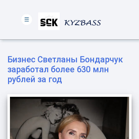
☰
Бизнес Светланы Бондарчук
заработал более 630 млн
рублей за год