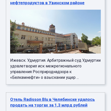
нефтепродуктов в Увинском районе
Ижевск. Удмуртия. Арбитражный суд Удмуртии
удовлетворил иск межрегионального
управления Росприроднадзора к
«Белкамнефти» о взыскании ущер ...
Отель Radisson Blu в Челябинске удалось
продать на торгах за 1,3 млрд рублей