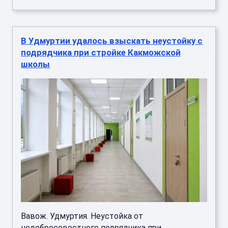
В Удмуртии удалось взыскать неустойку с
подрядчика при стройке Какможской
школы
Вавож. Удмуртия. Неустойка от
недобросовестного подрядчика при