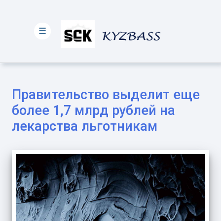
☰
Правительство выделит еще
более 1,7 млрд рублей на
лекарства льготникам