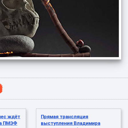
нес ждёт
Прямая трансляция
на ПМЭФ
выступления Владимира