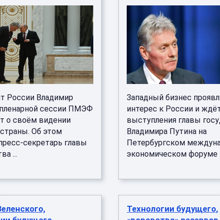
т России Владимир
Западный бизнес проявл
 пленарной сессии ПМЭФ
интерес к России и ждё
т о своём видении
выступления главы гос
 страны. Об этом
Владимира Путина на
пресс-секретарь главы
Петербургском междун
а ...
экономическом форуме .
еленского,
Технологии будущего,