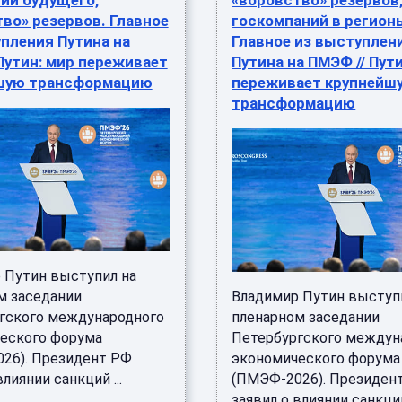
ии будущего,
«воровство» резервов
во» резервов. Главное
госкомпаний в регион
пления Путина на
Главное из выступлен
Путин: мир переживает
Путина на ПМЭФ // Пут
шую трансформацию
переживает крупнейш
трансформацию
 Путин выступил на
м заседании
Владимир Путин выступ
гского международного
пленарном заседании
еского форума
Петербургского междун
26). Президент РФ
экономического форума
влиянии санкций ...
(ПМЭФ-2026). Президен
заявил о влиянии санкций 