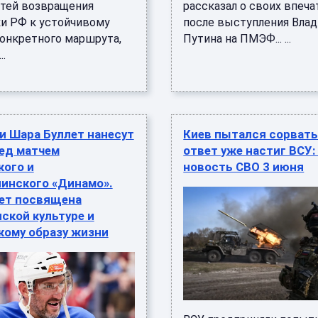
утей возвращения
рассказал о своих впеча
и РФ к устойчивому
после выступления Вла
конкретного маршрута,
Путина на ПМЭФ... ...
..
и Шара Буллет нанесут
Киев пытался сорват
ед матчем
ответ уже настиг ВСУ:
кого и
новость СВО 3 июня
линского «Динамо».
дет посвящена
ской культуре и
кому образу жизни