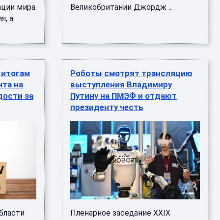
ации мира
Великобритании Джордж ...
я, а
 итогам
Роботы смотрят трансляцию
та на
выступления Владимиру
дости за
Путину на ПМЭФ и отдают
президенту честь
бласти
Пленарное заседание XXIX