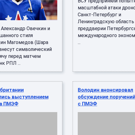
ВСУ предприняли попыт
масштабной атаки дроно
Санкт-Петербург и
Ленинградскую область
 Александр Овечкин и
преддверии Петербургс
шанного стиля
международного эконом
ин Магомедов (Шара
...
нанесут символический
мячу перед матчем
к РПЛ ...
обритании
Володин анонсировал
лись выступлением
обсуждение поручений
на ПМЭФ
с ПМЭФ