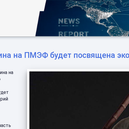
тина на ПМЭФ будет посвящена эк
ина на
о
удет
трий
часть