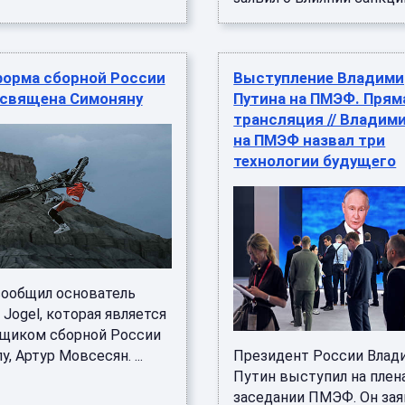
форма сборной России
Выступление Владими
освящена Симоняну
Путина на ПМЭФ. Прям
трансляция // Владим
на ПМЭФ назвал три
технологии будущего
сообщил основатель
Jogel, которая является
щиком сборной России
у, Артур Мовсесян. ...
Президент России Влад
Путин выступил на пле
заседании ПМЭФ. Он зая