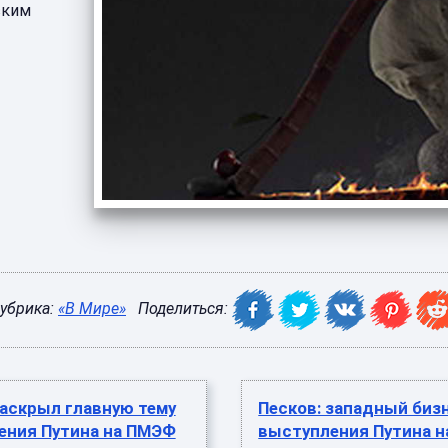
ским
убрика:
«В Мире»
Поделиться:
аскрыл главную тему
Песков: западный биз
ения Путина на ПМЭФ
выступления Путина 