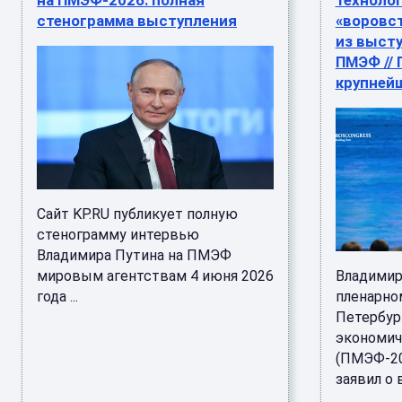
на ПМЭФ-2026: полная
технолог
стенограмма выступления
«воровст
из высту
ПМЭФ // 
крупней
Сайт KP.RU публикует полную
стенограмму интервью
Владимира Путина на ПМЭФ
мировым агентствам 4 июня 2026
Владимир
года ...
пленарно
Петербур
экономич
(ПМЭФ-20
заявил о 