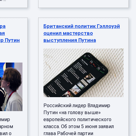
ра
Британский политик Гэллоуэй
ая
оценил мастерство
ир Путин
выступления Путина
Российский лидер Владимир
Путин «на голову выше»
имир
европейского политического
нарном
класса. Об этом 5 июня заявил
вил о
глава Рабочей партии