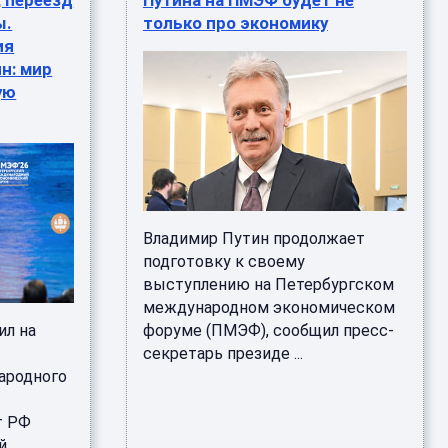
, переезд
Путина на ПМЭФ будет не
ы.
только про экономику
ия
ин: мир
ую
Владимир Путин продолжает
подготовку к своему
выступлению на Петербургском
международном экономическом
ил на
форуме (ПМЭФ), сообщил пресс-
секретарь президе ...
ародного
т РФ
...