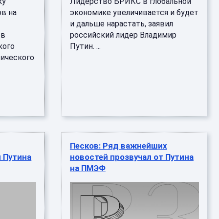
ку
Лидерство БРИКС в глобальной
в на
экономике увеличивается и будет
и дальше нарастать, заявил
 в
российский лидер Владимир
кого
Путин. ...
ического
Песков: Ряд важнейших
 Путина
новостей прозвучал от Путина
на ПМЭФ