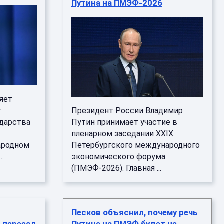
Путина на ПМЭФ-2026
яет
т
Президент России Владимир
ударства
Путин принимает участие в
пленарном заседании XXIX
ародном
Петербургского международного
..
экономического форума
(ПМЭФ-2026). Главная ...
Песков объяснил, почему речь