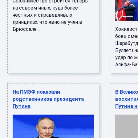
Союзничество строится теперь
на совсем иных, куда более
честных и справедливых
принципах, что явно не учли в
Брюсселе. ...
Хоккеист
боец сме
Шарабутд
Буллет) 
удар по 
Альфа-Бан
На ПМЭФ показали
В Велик
родственников президента
восхити
Путина
Путина 