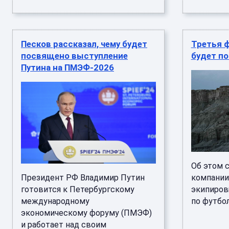
Песков рассказал, чему будет
Третья 
посвящено выступление
будет п
Путина на ПМЭФ-2026
Об этом 
Президент РФ Владимир Путин
компании 
готовится к Петербургскому
экипиров
международному
по футбол
экономическому форуму (ПМЭФ)
и работает над своим