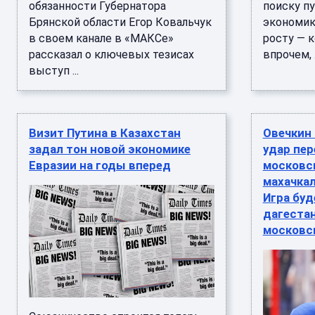
обязанности Губернатора
поиску п
Брянской области Егор Ковальчук
экономик
в своем канале в «МАКСе»
росту — 
рассказал о ключевых тезисах
впрочем, .
выступ ...
Визит Путина в Казахстан
Овечкин 
задал тон новой экономике
удар пер
Евразии на годы вперед
московс
махачка
Игра бу
дагестан
московс