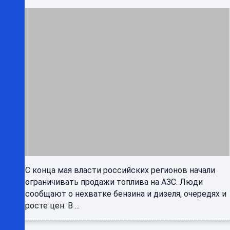
С конца мая власти российских регионов начали
ограничивать продажи топлива на АЗС. Люди
сообщают о нехватке бензина и дизеля, очередях и
росте цен. В ...
Ситуация накалилась до предела: как
правительство пытается остановить
топливный кризис