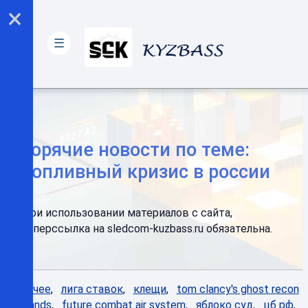
×
☰
Горячие новости по теме:
топливный кризис в россии
При использовании материалов с сайта,
гиперссылка на sledcom-kuzbass.ru обязательна.
Горячее
,
лига ставок
,
клещи
,
tom clancy's ghost recon
wildlands
,
future combat air system
,
яблоко суд
,
цб рф
,