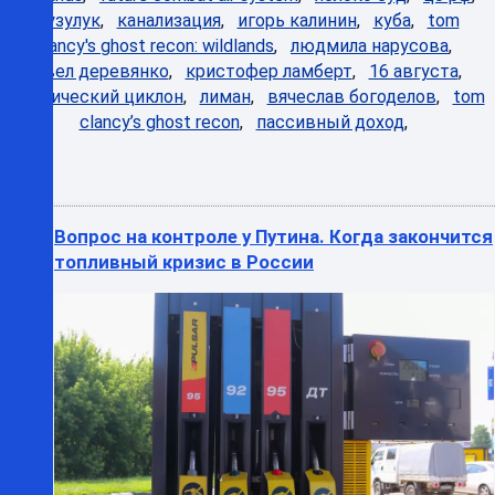
бузулук
,
канализация
,
игорь калинин
,
куба
,
tom
clancy's ghost recon: wildlands
,
людмила нарусова
,
павел деревянко
,
кристофер ламберт
,
16 августа
,
тропический циклон
,
лиман
,
вячеслав богоделов
,
tom
clancy’s ghost recon
,
пассивный доход
,
Вопрос на контроле у Путина. Когда закончится
топливный кризис в России