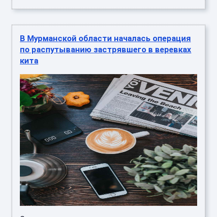
В Мурманской области началась операция
по распутыванию застрявшего в веревках
кита