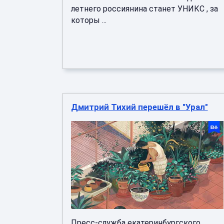
летнего россиянина станет УНИКС , за
которы ...
Дмитрий Тихий перешёл в "Урал"
Пресс-служба екатеринбургского