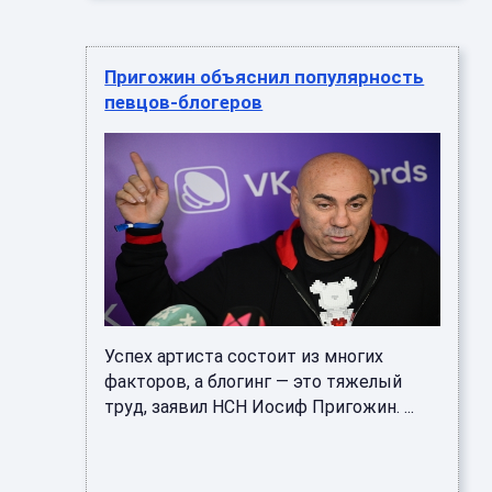
Пригожин объяснил популярность
певцов-блогеров
Успех артиста состоит из многих
факторов, а блогинг — это тяжелый
труд, заявил НСН Иосиф Пригожин. ...