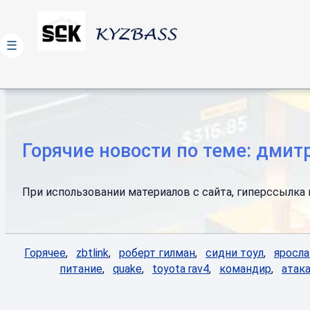
☰
Горячие новости по теме: дмит
При использовании материалов с сайта, гиперссылка н
Горячее
,
zbtlink
,
роберт гилман
,
сидни тоул
,
яросла
питание
,
quake
,
toyota rav4
,
командир
,
атак