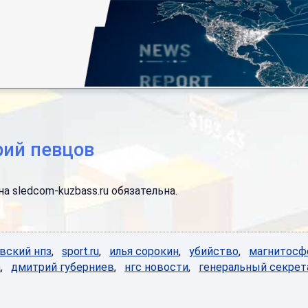
рий певцов
а sledcom-kuzbass.ru обязательна.
вский нпз
,
sport.ru
,
илья сорокин
,
убийство
,
магнитосф
а
,
дмитрий губерниев
,
нгс новости
,
генеральный секрет