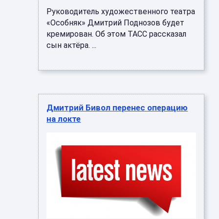
Руководитель художественного театра
«Особняк» Дмитрий Поднозов будет
кремирован. Об этом ТАСС рассказал
сын актёра. ...
Дмитрий Бивол перенес операцию
на локте