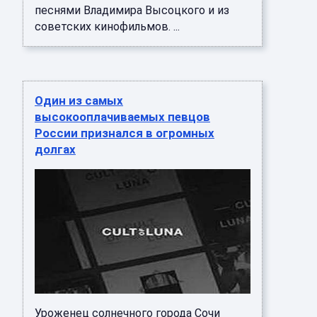
песнями Владимира Высоцкого и из
советских кинофильмов. ...
Один из самых
высокооплачиваемых певцов
России признался в огромных
долгах
Уроженец солнечного города Сочи