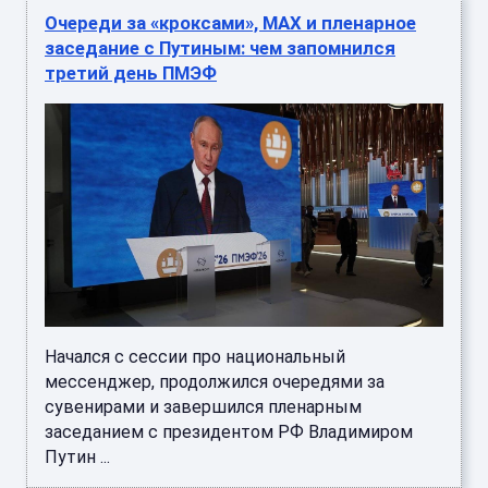
Очереди за «кроксами», MAX и пленарное
заседание с Путиным: чем запомнился
третий день ПМЭФ
Начался с сессии про национальный
мессенджер, продолжился очередями за
сувенирами и завершился пленарным
заседанием с президентом РФ Владимиром
Путин ...