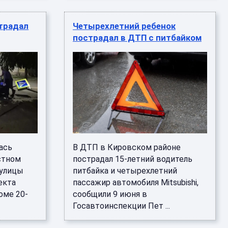
традал
Четырехлетний ребенок
пострадал в ДТП с питбайком
ась
В ДТП в Кировском районе
стном
пострадал 15-летний водитель
 улицы
питбайка и четырехлетний
екта
пассажир автомобиля Mitsubishi,
оме 20-
сообщили 9 июня в
Госавтоинспекции Пет ...