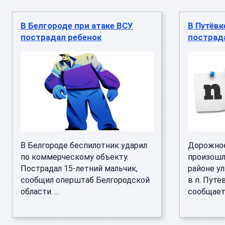
В Белгороде при атаке ВСУ
В Путёвк
пострадал ребенок
пострад
В Белгороде беспилотник ударил
Дорожно
по коммерческому объекту.
произошло
Пострадал 15-летний мальчик,
районе ул
сообщил оперштаб Белгородской
в п. Путе
области. ...
сообщаетс