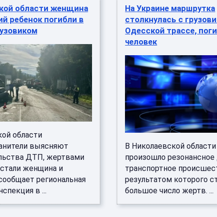
ской области женщина
На Украине маршрутка
ий ребенок погибли в
столкнулась с грузови
рузовиком
Одесской трассе, пог
человек
кой области
анители выясняют
В Николаевской области
льства ДТП, жертвами
произошло резонансное
 стали женщина и
транспортное происшес
 сообщает региональная
результатом которого с
спекция в ...
большое число жертв. ...