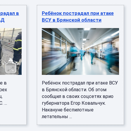
традал в
Ребёнок пострадал при атаке
АД
ВСУ в Брянской области
е в
Ребёнок пострадал при атаке ВСУ
рех
в Брянской области. Об этом
u,
сообщил в своих соцсетях врио
 ...
губернатора Егор Ковальчук.
Накануне беспилотные
летательны ...