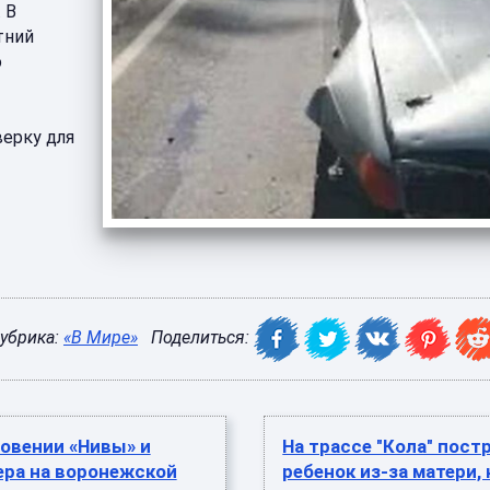
 В
тний
о
верку для
убрика:
«В Мире»
Поделиться:
овении «Нивы» и
На трассе "Кола" пост
ера на воронежской
ребенок из-за матери,