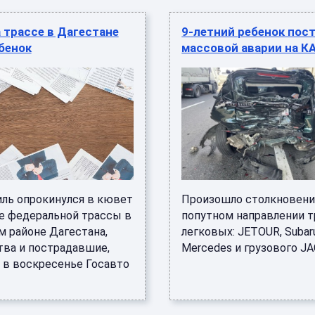
 трассе в Дагестане
9-летний ребенок пос
бенок
массовой аварии на К
ль опрокинулся в кювет
Произошло столкновени
ке федеральной трассы в
попутном направлении т
м районе Дагестана,
легковых: JETOUR, Subar
тва и пострадавшие,
Mercedes и грузового JAC.
 в воскресенье Госавто