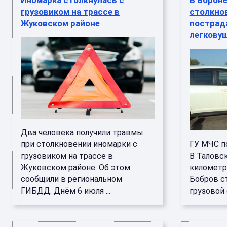
Иномарка столкнулась с
В Ворон
грузовиком на трассе в
столкнов
Жуковском районе
пострад
легкову
Два человека получили травмы
при столкновении иномарки с
ГУ МЧС п
грузовиком на трассе в
В Таловс
Жуковском районе. Об этом
километр
сообщили в региональном
Бобров ст
ГИБДД. Днём 6 июля ...
грузовой 