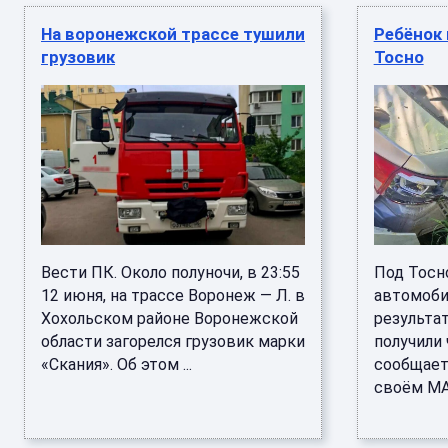
На воронежской трассе тушили
Ребёнок
грузовик
Тосно
Вести ПК. Около полуночи, в 23:55
Под Тосн
12 июня, на трассе Воронеж — Л. в
автомобил
Хохольском районе Воронежской
результа
области загорелся грузовик марки
получили 
«Скания». Об этом ...
сообщает
своём MAX