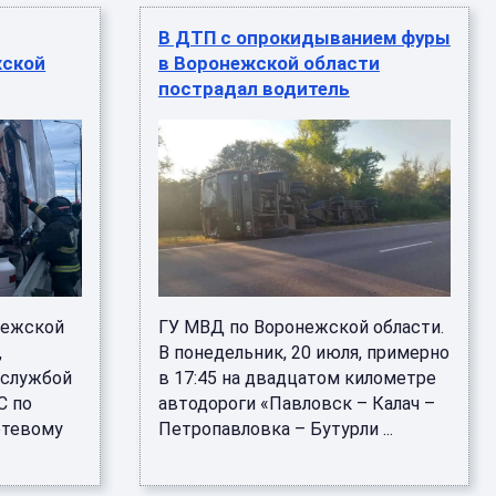
В ДТП с опрокидыванием фуры
жской
в Воронежской области
пострадал водитель
нежской
ГУ МВД по Воронежской области.
,
В понедельник, 20 июля, примерно
-службой
в 17:45 на двадцатом километре
С по
автодороги «Павловск – Калач –
етевому
Петропавловка – Бутурли ...