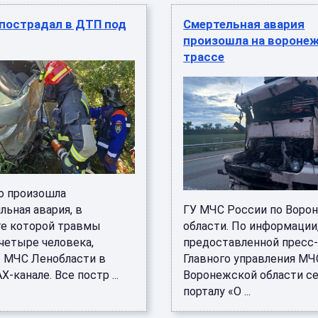
 пострадал в ДТП под
Смертельная авария
произошла на вороне
трассе
о произошла
ьная авария, в
ГУ МЧС России по Воро
те которой травмы
области. По информации
четыре человека,
предоставленной пресс
 МЧС Ленобласти в
Главного управления МЧ
-канале. Все постр ...
Воронежской области с
порталу «О ...