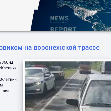
зовиком на воронежской трассе
а 360-м
«Каспий»
0-летний
ем
ершил