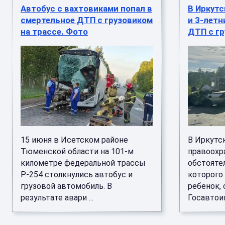
Автобус с вахтовиками попал в
В Иркут
смертельное ДТП с грузовиком
и 3-летн
на трассе. Фото
ДТП с г
15 июня в Исетском районе
В Иркутс
Тюменской области на 101-м
правоохр
километре федеральной трассы
обстояте
Р-254 столкнулись автобус и
которого
грузовой автомобиль. В
ребенок,
результате авари ...
Госавтоин