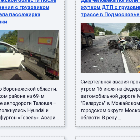
ежской области после
Два человека погибли 
ения с грузовиком
жутком ДТП с грузови
ала пассажирка
трассе в Подмосковье
шки
Смертельная авария про
о Воронежской области.
утром 16 июля на федер
ком районе на 69-м
автомобильной дороге 
е автодороги Таловая –
"Беларусь" в Можайско
олкнулись Hyundai и
городском округе Моск
фургон «Гезель». Авари ...
области. В резу ...