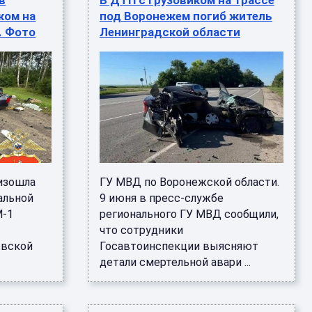
в
В ДТП с грузовиком на трассе
ком на
под Воронежем погиб житель
. Фото
Ленинградской области
изошла
ГУ МВД по Воронежской области.
альной
9 июня в пресс-службе
М-1
регионального ГУ МВД сообщили,
м
что сотрудники
овской
Госавтоинспекции выясняют
детали смертельной авари ...