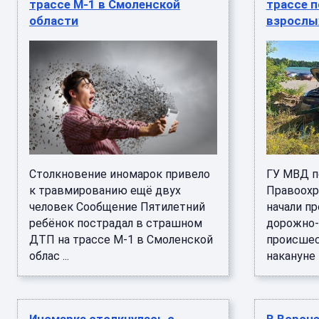
трассе М-1 в Смоленской
трассе 
области
взрослых
Столкновение иномарок привело
ГУ МВД п
к травмированию ещё двух
Правоохр
человек Сообщение Пятилетний
начали п
ребёнок пострадал в страшном
дорожно-
ДТП на трассе М-1 в Смоленской
происшес
облас ...
накануне в