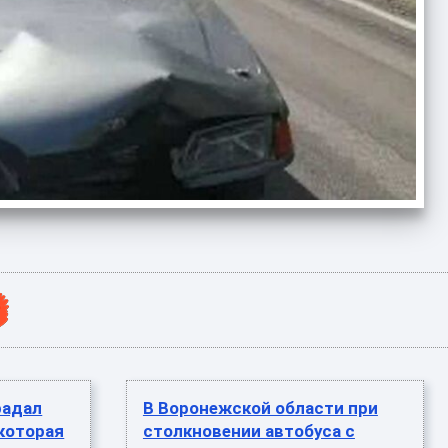
радал
В Воронежской области при
 которая
столкновении автобуса с