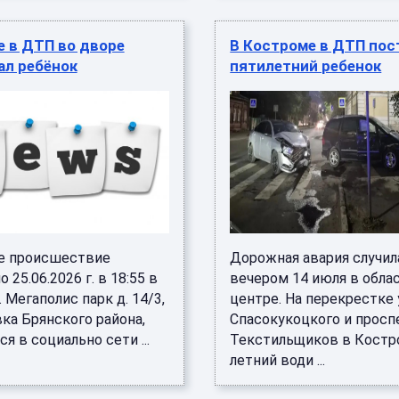
е в ДТП во дворе
В Костроме в ДТП пос
ал ребёнок
пятилетний ребенок
е происшествие
Дорожная авария случил
 25.06.2026 г. в 18:55 в
вечером 14 июля в обла
. Мегаполис парк д. 14/3,
центре. На перекрестке
вка Брянского района,
Спасокукоцкого и просп
я в социально сети ...
Текстильщиков в Костр
летний води ...