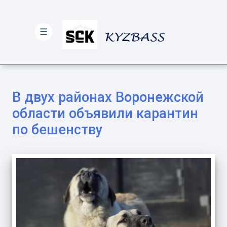
☰
В двух районах Воронежской
области объявили карантин
по бешенству