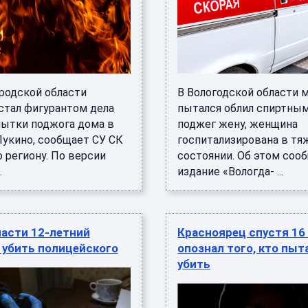
родской области
В Вологодской области 
стал фигурантом дела
пытался облил спиртным
пытки поджога дома в
поджег жену, женщина
Лукино, сообщает СУ СК
госпитализирована в т
 региону. По версии
состоянии. Об этом соо
.
издание «Вологда- ...
ласти 12-летний
Красноярец спустя 16
 убить полицейского
опознал того, кто пыт
убить