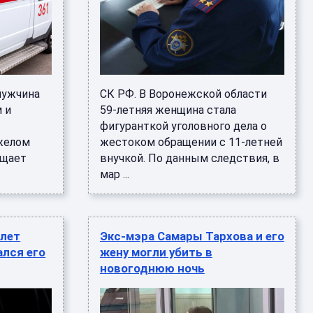
мужчина
СК РФ. В Воронежской области
 и
59-летняя женщина стала
фигуранткой уголовного дела о
яжелом
жестоком обращении с 11-летней
бщает
внучкой. По данным следствия, в
мар ...
 лет
Экс-мэра Самары Тархова и его
ался его
жену могли убить в
новогоднюю ночь