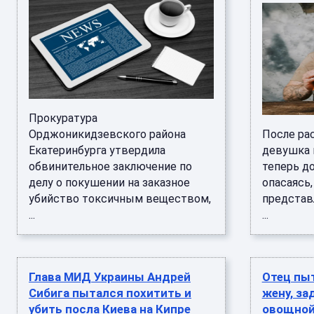
Прокуратура
Орджоникидзевского района
После ра
Екатеринбурга утвердила
девушка 
обвинительное заключение по
теперь до
делу о покушении на заказное
опасаясь,
убийство токсичным веществом,
представ
...
...
Глава МИД Украины Андрей
Отец пыт
Сибига пытался похитить и
жену, за
убить посла Киева на Кипре
овощной