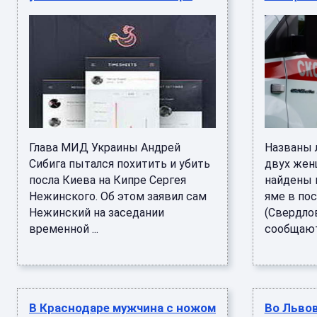
Глава МИД Украины Андрей
Названы 
Сибига пытался похитить и убить
двух жен
посла Киева на Кипре Сергея
найдены 
Нежинского. Об этом заявил сам
яме в по
Нежинский на заседании
(Свердлов
временной ...
сообщают 
В Краснодаре мужчина с ножом
Во Льво