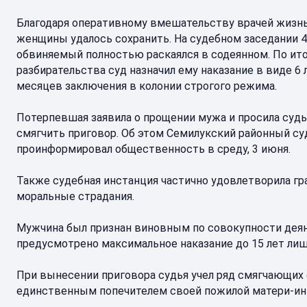
Благодаря оперативному вмешательству врачей жизн
женщины удалось сохранить. На судебном заседании 
обвиняемый полностью раскаялся в содеянном. По ит
разбирательства суд назначил ему наказание в виде 6 л
месяцев заключения в колонии строгого режима.
Потерпевшая заявила о прощении мужа и просила суд
смягчить приговор. Об этом Семилукский районный су
проинформировал общественность в среду, 3 июня.
Также судебная инстанция частично удовлетворила гр
моральные страдания.
Мужчина был признан виновным по совокупности деяний 
предусмотрено максимальное наказание до 15 лет ли
При вынесении приговора судья учел ряд смягчающих ф
единственным попечителем своей пожилой матери-инв