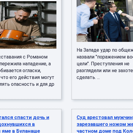
На Западе удар по общ
сставания с Романом
назвали "поражением в
пережила нападение, а
цели". Преступления не
бивается огласки,
разглядели или не захот
 что его действия могут
сделать. ...
лять опасность и для др
ался спасти дочь и
Суд арестовал мужчин
дохнувшихся в
зарезавшего ножом же
 яме в Буланаше
частном доме под Ко