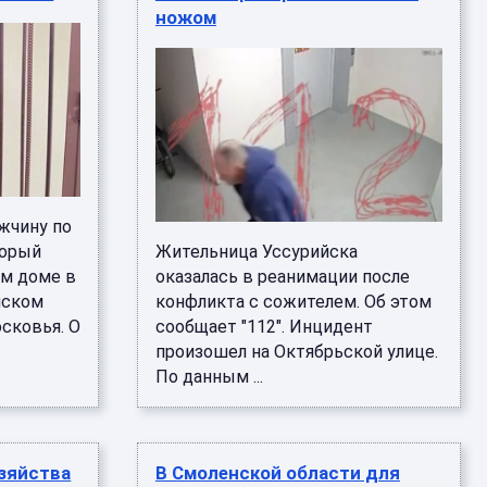
ножом
жчину по
торый
Жительница Уссурийска
ом доме в
оказалась в реанимации после
нском
конфликта с сожителем. Об этом
сковья. О
сообщает "112". Инцидент
произошел на Октябрьской улице.
По данным ...
зяйства
В Смоленской области для