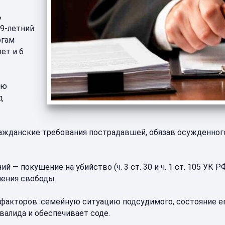
ь
49-летний
огам
ет и 6
ью
д
ажданские требования пострадавшей, обязав осужденного
— покушение на убийство (ч. 3 ст. 30 и ч. 1 ст. 105 УК 
шения свободы.
акторов: семейную ситуацию подсудимого, состояние его 
алида и обеспечивает соде.