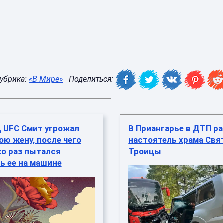
убрика:
«В Мире»
Поделиться:
ц UFC Смит угрожал
В Приангарье в ДТП р
ою жену, после чего
настоятель храма Свя
ко раз пытался
Троицы
ь ее на машине