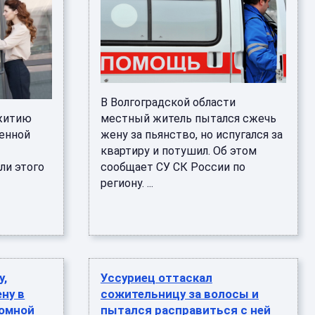
В Волгоградской области
ежитию
местный житель пытался сжечь
оенной
жену за пьянство, но испугался за
квартиру и потушил. Об этом
ели этого
сообщает СУ СК России по
региону. ...
у,
Уссуриец оттаскал
ну в
сожительницу за волосы и
ломной
пытался расправиться с ней