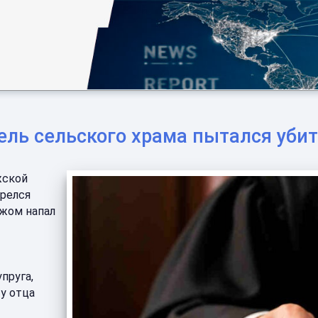
ель сельского храма пытался уби
жской
орелся
ожом напал
пруга,
у отца