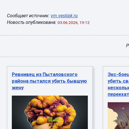
Сообщает источник:
vrn.vestipk.ru
Новость опубликована:
03.06.2026, 19:12
Р
Ревнивец из Пыталовского
Экс-бое
района пытался убить бывшую
убить св
жену
несколь
переехат