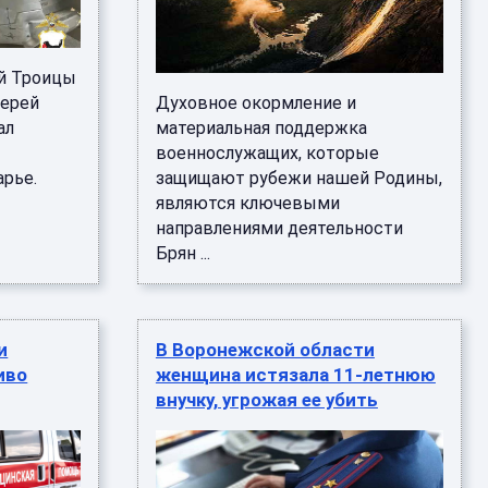
ой Троицы
иерей
Духовное окормление и
ал
материальная поддержка
военнослужащих, которые
рье.
защищают рубежи нашей Родины,
являются ключевыми
направлениями деятельности
Брян ...
и
В Воронежской области
иво
женщина истязала 11-летнюю
внучку, угрожая ее убить