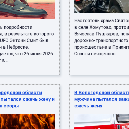
Настоятель храма Свят
ь подробности
в селе Хомутово, прото
, в результате которого
Вячеслав Пушкарев, поп
 UFC Энтони Смит был
дорожно-транспортного
н в Небраске.
происшествие в Прианга
ается, что 26 июля 2026
Спасти священнос ...
в ...
ородской области
В Вологодской област
 пытался сжечь жену и
мужчина пытался заж
за ссоры
сжечь жену