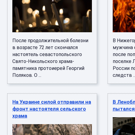
После продолжительной болезни
В Нижего
в возрасте 72 лет скончался
мужчина 
настоятель севастопольского
после по
Свято-Никольского храма-
поселке 
памятника протоиерей Георгий
России по
Поляков. О ...
следств ..
На Украине силой отправили на
В Леноб
фронт настоятеля сельского
пытался
храма