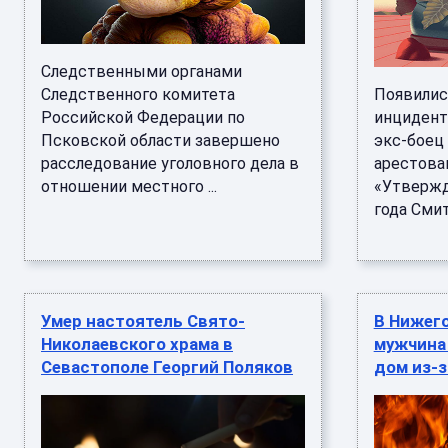
Следственными органами
Следственного комитета
Появилис
Российской Федерации по
инцидента
Псковской области завершено
экс-боец
расследование уголовного дела в
арестова
отношении местного ...
«Утвержд
года Смит 
Умер настоятель Свято-
В Нижег
Николаевского храма в
мужчина
Севастополе Георгий Поляков
дом из-