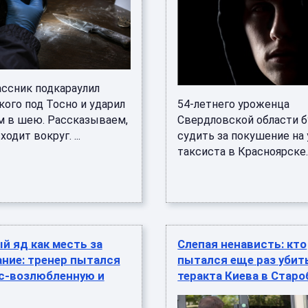
ссник подкараулил
ого под Тосно и ударил
54-летнего уроженца
м в шею. Рассказываем,
Свердловской области б
одит вокруг. ...
судить за покушение на
таксиста в Красноярске. .
 яд как месть за
Слепая ненависть: кто
ние: тренер пытался
пытался еще раз убит
кс-возлюбленную и
теракта Киева в Стар