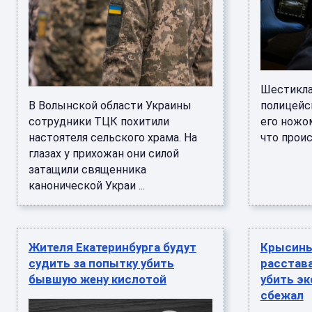
Шестикла
В Волынской области Украины
полицейск
сотрудники ТЦК похитили
его ножо
настоятеля сельского храма. На
что происх
глазах у прихожан они силой
затащили священника
канонической Украи ...
Жителя Екатеринбурга будут
Крысиный
судить за попытку убить
расстава
бывшую жену кислотой
убить э
сбежал