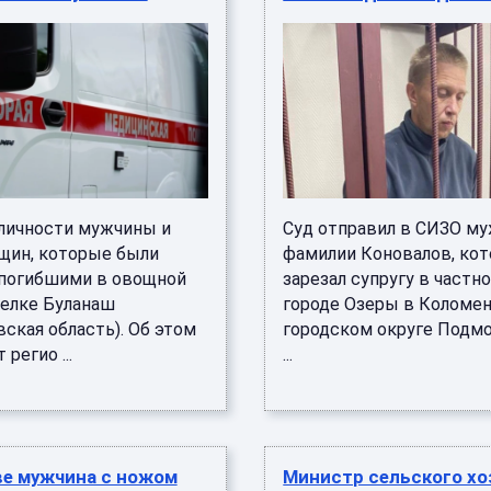
личности мужчины и
Суд отправил в СИЗО му
щин, которые были
фамилии Коновалов, ко
погибшими в овощной
зарезал супругу в частн
селке Буланаш
городе Озеры в Коломе
ская область). Об этом
городском округе Подмо
регио ...
...
ве мужчина с ножом
Министр сельского хо