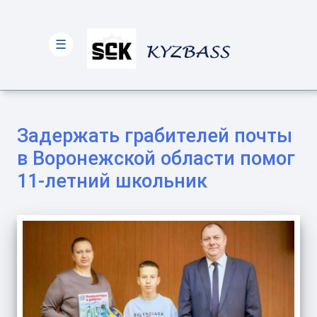
☰
Задержать грабителей почты
в Воронежской области помог
11-летний школьник